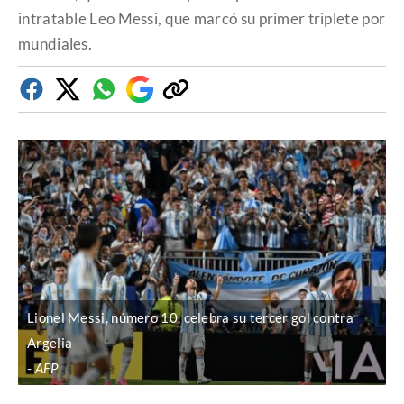
intratable Leo Messi, que marcó su primer triplete por
mundiales.
Facebook
Twitter
Whatsapp
Google
Copiar
Discover
enlace
Lionel Messi, número 10, celebra su tercer gol contra
Argelia
AFP