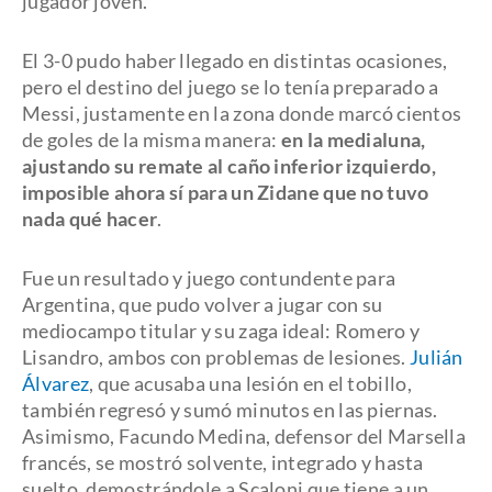
jugador joven.
El 3-0 pudo haber llegado en distintas ocasiones,
pero el destino del juego se lo tenía preparado a
Messi, justamente en la zona donde marcó cientos
de goles de la misma manera:
en la medialuna,
ajustando su remate al caño inferior izquierdo,
imposible ahora sí para un Zidane que no tuvo
nada qué hacer
.
Fue un resultado y juego contundente para
Argentina, que pudo volver a jugar con su
mediocampo titular y su zaga ideal: Romero y
Lisandro, ambos con problemas de lesiones.
Julián
Álvarez
, que acusaba una lesión en el tobillo,
también regresó y sumó minutos en las piernas.
Asimismo, Facundo Medina, defensor del Marsella
francés, se mostró solvente, integrado y hasta
suelto, demostrándole a Scaloni que tiene a un