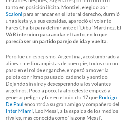
Instantes después, Argelia respondió con otro
tanto en posición ilícita. Montiel, elegido por
Scaloni
para arrancar en el lateral derecho, durmió
una siesta y, a sus espaldas, apareció el volante
Fares Chaibi para definir ante el ‘Dibu’ Martínez.
El
VAR intervino para anular el tanto, en lo que
parecía ser un partido parejo de ida y vuelta
.
Pero fue un espejismo. Argentina, acostumbrado a
alinear mediocampistas de buen pie, todos con un
paso en el rol de enganche, empezó a mover la
pelota con ritmo pausado, cadencia y sentido.
Dejando sin aire y desesperando a los volantes
argelinos. Poco a poco, la albiceleste empezó a
generar peligro y fue en el minuto 17 que
Rodrigo
De Paul
encontró a su gran amigo y compañero del
Inter Miami
, Leo Messi, a la espalda de los medios
rivales, más conocida como ‘la zona Messi’.