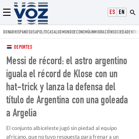
Voz.us
ESPAÑOL
ENGLISH
Menú
DONAR
HISPANOS
USA
POLITICA
SALUD
MUNDO
ECONOMÍA
INMIGRACIÓN
SOCIEDAD
ENTRE
DEPORTES
Messi de récord: el astro argentino
iguala el récord de Klose con un
hat-trick y lanza la defensa del
título de Argentina con una goleada
a Argelia
El conjunto albiceleste jugó sin piedad al equipo
africano, que no tuvo respuesta para frenar a un