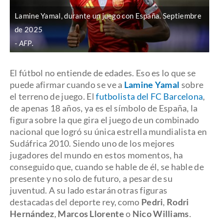
Lamine Yamal, durante un juego con España. Septiembre
de 2025
AFP
.
El fútbol no entiende de edades. Eso es lo que se
puede afirmar cuando se ve a
Lamine Yamal
sobre
el terreno de juego. El
futbolista del FC Barcelona
,
de apenas 18 años, ya es el símbolo de España, la
figura sobre la que gira el juego de un combinado
nacional que logró su única estrella mundialista en
Sudáfrica 2010. Siendo uno de los mejores
jugadores del mundo en estos momentos, ha
conseguido que, cuando se hable de él, se hable de
presente y no solo de futuro, a pesar de su
juventud. A su lado estarán otras figuras
destacadas del deporte rey, como
Pedri
,
Rodri
Hernández
,
Marcos Llorente
o
Nico Williams
.