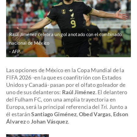
Raúl Jiménez celebra un gol anotado con el combinado
nacional de México
AFP
.
Las opciones de México en la Copa Mundial de la
FIFA 2026 -en la que es coanfitrión con Estados
Unidos y Canadá- pasan por el olfato goleador de
uno de sus delanteros:
Raúl Jiménez
. El delantero
del Fulham FC, con una amplia trayectoria en
Europa, será la principal referencia del
Tri
. Junto a
él estarán
Santiago Giménez
,
Obed Vargas
,
Edson
Álvarez
o
Johan Vásquez
.