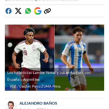
Facebook
Twitter
Whatsapp
Google
Copiar
Discover
enlace
Los futbolistas Lamine Yamal y Julián Álvarez, con
España y Argentina
VOZ / Cordon Press/ZUMA Press
.
ALEJANDRO BAÑOS