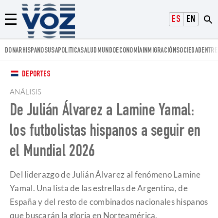
Voz.us
ESPAÑOL
ENGLISH
Menú
DONAR
HISPANOS
USA
POLITICA
SALUD
MUNDO
ECONOMÍA
INMIGRACIÓN
SOCIEDAD
ENTRE
DEPORTES
ANÁLISIS
De Julián Álvarez a Lamine Yamal:
los futbolistas hispanos a seguir en
el Mundial 2026
Del liderazgo de Julián Álvarez al fenómeno Lamine
Yamal. Una lista de las estrellas de Argentina, de
España y del resto de combinados nacionales hispanos
que buscarán la gloria en Norteamérica.