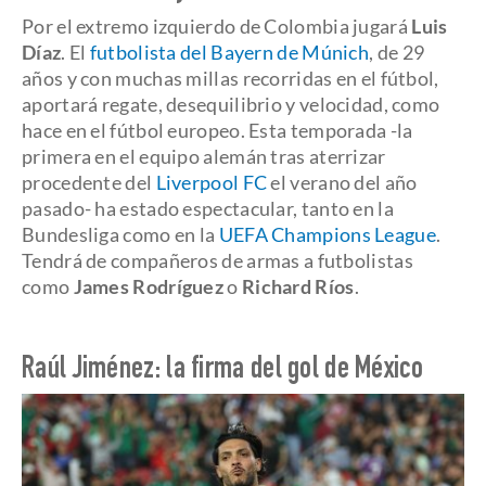
Por el extremo izquierdo de Colombia jugará
Luis
Díaz
. El
futbolista del Bayern de Múnich
, de 29
años y con muchas millas recorridas en el fútbol,
aportará regate, desequilibrio y velocidad, como
hace en el fútbol europeo. Esta temporada -la
primera en el equipo alemán tras aterrizar
procedente del
Liverpool FC
el verano del año
pasado- ha estado espectacular, tanto en la
Bundesliga como en la
UEFA Champions League
.
Tendrá de compañeros de armas a futbolistas
como
James Rodríguez
o
Richard Ríos
.
Raúl Jiménez: la firma del gol de México