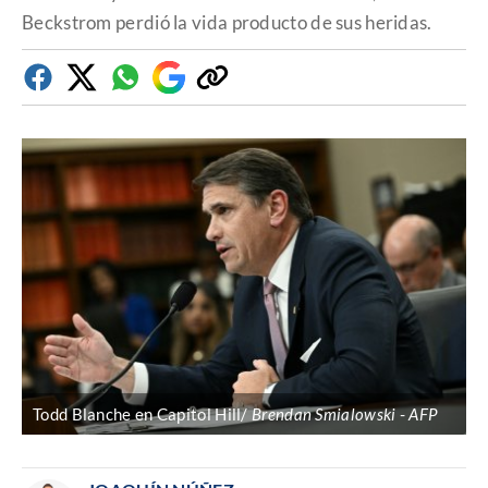
Beckstrom perdió la vida producto de sus heridas.
Facebook
Twitter
Whatsapp
Google
Copiar
Discover
enlace
Todd Blanche en Capitol Hill/
Brendan Smialowski
AFP