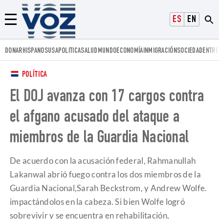
Voz.us
ESPAÑOL
ENGLISH
Menú
DONAR
HISPANOS
USA
POLITICA
SALUD
MUNDO
ECONOMÍA
INMIGRACIÓN
SOCIEDAD
ENTRE
POLÍTICA
El DOJ avanza con 17 cargos contra
el afgano acusado del ataque a
miembros de la Guardia Nacional
De acuerdo con la acusación federal, Rahmanullah
Lakanwal abrió fuego contra los dos miembros de la
Guardia Nacional,Sarah Beckstrom, y Andrew Wolfe.
impactándolos en la cabeza. Si bien Wolfe logró
sobrevivir y se encuentra en rehabilitación,