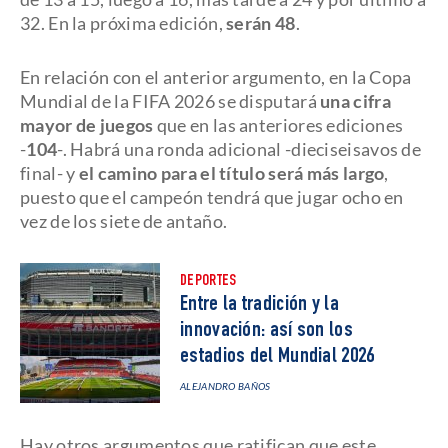
32. En la próxima edición,
serán 48
.
En relación con el anterior argumento, en la Copa
Mundial de la FIFA 2026 se disputará
una cifra
mayor de juegos
que en las anteriores ediciones
-
104
-. Habrá una ronda adicional -dieciseisavos de
final- y
el camino para el título será más largo
,
puesto que el campeón tendrá que jugar ocho en
vez de los siete de antaño.
DEPORTES
Entre la tradición y la
innovación: así son los
estadios del Mundial 2026
ALEJANDRO BAÑOS
Hay otros argumentos que ratifican que este