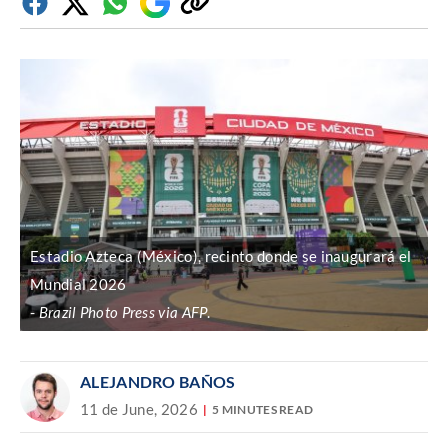
Facebook
Twitter
Whatsapp
Google
Copiar
Discover
enlace
Estadio Azteca (México), recinto donde se inaugurará el
Mundial 2026
Brazil Photo Press via AFP
.
ALEJANDRO BAÑOS
11 de June, 2026
5 MINUTES READ