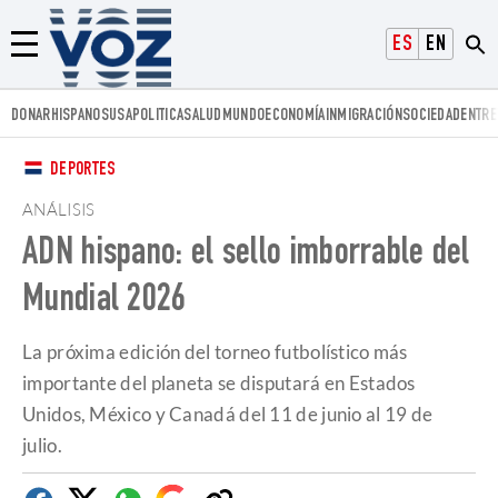
Voz.us
ESPAÑOL
ENGLISH
Menú
DONAR
HISPANOS
USA
POLITICA
SALUD
MUNDO
ECONOMÍA
INMIGRACIÓN
SOCIEDAD
ENTRE
DEPORTES
ANÁLISIS
ADN hispano: el sello imborrable del
Mundial 2026
La próxima edición del torneo futbolístico más
importante del planeta se disputará en Estados
Unidos, México y Canadá del 11 de junio al 19 de
julio.