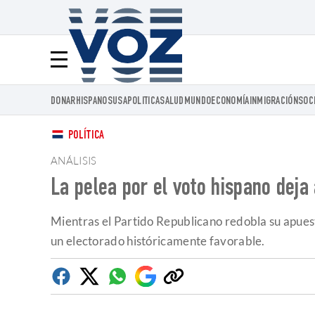
Voz.us
Menú
DONAR
HISPANOS
USA
POLITICA
SALUD
MUNDO
ECONOMÍA
INMIGRACIÓN
SOC
POLÍTICA
ANÁLISIS
La pelea por el voto hispano deja
Mientras el Partido Republicano redobla su apuest
un electorado históricamente favorable.
Facebook
Twitter
Whatsapp
Google
Copiar
Discover
enlace