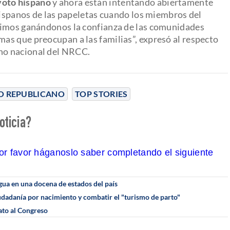
voto hispano
y ahora están intentando abiertamente
 hispanos de las papeletas cuando los miembros del
uimos ganándonos la confianza de las comunidades
as que preocupan a las familias”, expresó al respecto
ano nacional del NRCC.
O REPUBLICANO
TOP STORIES
oticia?
por favor háganoslo saber completando el siguiente
gua en una docena de estados del país
iudadanía por nacimiento y combatir el "turismo de parto"
ato al Congreso