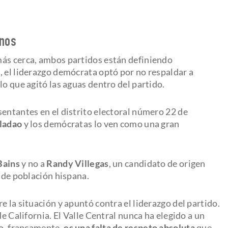
anos
más cerca, ambos partidos están definiendo
, el liderazgo demócrata optó por no respaldar a
lo que agitó las aguas dentro del partido.
sentantes en el distrito electoral número 22 de
ladao
y los demócratas lo ven como una gran
Bains
y no a
Randy Villegas
, un candidato de origen
% de población hispana.
e la situación y apuntó contra el liderazgo del partido.
de California. El Valle Central nunca ha elegido a un
ro, francamente,
es una falta de respeto absoluta
que