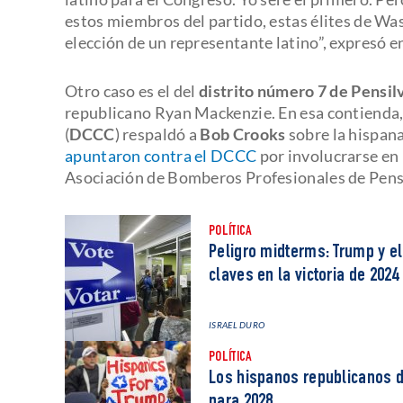
estos miembros del partido, estas élites de Was
elección de un representante latino”, expresó en
Otro caso es el del
distrito número 7 de Pensil
republicano Ryan Mackenzie. En esa contienda
(
DCCC
) respaldó a
Bob Crooks
sobre la hispan
apuntaron contra el DCCC
por involucrarse en 
Asociación de Bomberos Profesionales de Pens
POLÍTICA
Peligro midterms: Trump y e
claves en la victoria de 2024
ISRAEL DURO
POLÍTICA
Los hispanos republicanos d
para 2028