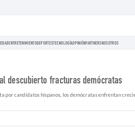
IEDAD
ENTRETENIMIENTO
DEPORTES
TECNOLOGÍA
OPINIÓN
PARTNERS
NOSOTROS
 al descubierto fracturas demócratas
a por candidatos hispanos, los demócratas enfrentan crecien