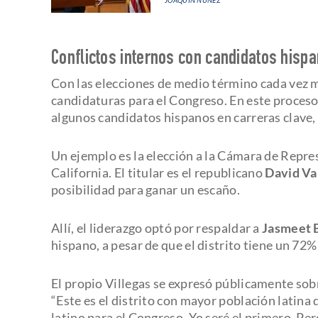
Conflictos internos con candidatos hisp
Con las elecciones de medio término cada vez 
candidaturas para el Congreso. En este proceso
algunos candidatos hispanos en carreras clave, 
Un ejemplo es la elección a la Cámara de Repre
California. El titular es el republicano
David Va
posibilidad para ganar un escaño.
Allí, el liderazgo optó por respaldar a
Jasmeet 
hispano, a pesar de que el distrito tiene un 72
El propio Villegas se expresó públicamente sobr
“Este es el distrito con mayor población latina 
latino para el Congreso. Yo seré el primero. Pe