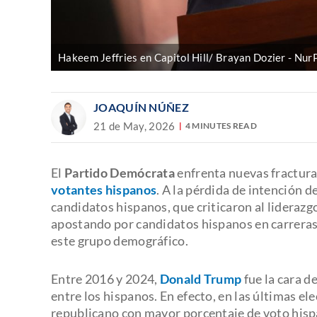
Hakeem Jeffries en Capitol Hill/ Brayan Dozier
NurP
JOAQUÍN NÚÑEZ
21 de May, 2026
4 MINUTES READ
El
Partido Demócrata
enfrenta nuevas fractura
votantes hispanos
. A la pérdida de intención 
candidatos hispanos, que criticaron al liderazg
apostando por candidatos hispanos en carreras
este grupo demográfico.
Entre 2016 y 2024,
Donald Trump
fue la cara 
entre los hispanos. En efecto, en las últimas el
republicano con mayor porcentaje de voto his