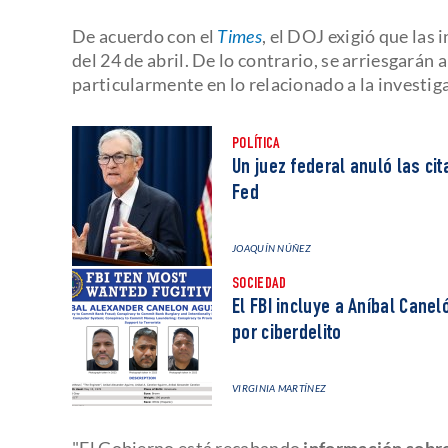
De acuerdo con el
Times
, el DOJ exigió que las 
del 24 de abril. De lo contrario, se arriesgarán 
particularmente en lo relacionado a la investiga
POLÍTICA
Un juez federal anuló las ci
Fed
JOAQUÍN NÚÑEZ
SOCIEDAD
El FBI incluye a Aníbal Cane
por ciberdelito
VIRGINIA MARTÍNEZ
"El Gobierno está recabando
información sobre 