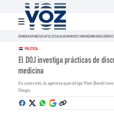
Voz.us
Menú
DONAR
HISPANOS
USA
POLITICA
SALUD
MUNDO
ECONOMÍA
INMIGRACIÓN
SOC
POLÍTICA
El DOJ investiga prácticas de dis
medicina
En concreto, la agencia que dirige Pam Bondi inves
Diego.
Facebook
Twitter
Whatsapp
Google
Copiar
Discover
enlace