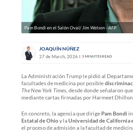
Pam Bondi en el Salón Oval/
Jim Watson
AFP
JOAQUÍN NÚÑEZ
27 de March, 2026
3 MINUTES READ
La Administración Trump le pidió al Departamen
facultades de medicina por posible
discriminac
The New York Times
, desde donde señalaron que
mediante cartas firmadas por Harmeet Dhillon, 
En concreto, la agencia que dirige
Pam Bondi
in
Estatal de Ohio
y la
Universidad de California
el proceso de admisión a la facultad de medicin