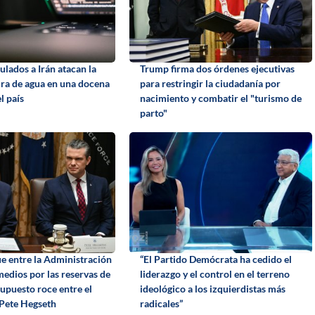
lados a Irán atacan la
Trump firma dos órdenes ejecutivas
ura de agua en una docena
para restringir la ciudadanía por
l país
nacimiento y combatir el "turismo de
parto"
 entre la Administración
“El Partido Demócrata ha cedido el
medios por las reservas de
liderazgo y el control en el terreno
supuesto roce entre el
ideológico a los izquierdistas más
 Pete Hegseth
radicales”