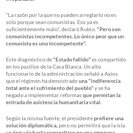
"La razón por la que no pueden arreglarlo no es
solo porque sean comunistas. Eso ya es
suficientemente malo", declaró Rubio.
"Pero son
comunistas incompetentes. Lo único peor que un
comunista es uno incompetente".
Este diagnóstico de
"Estado fallido"
es compartido
en los pasillos de la Casa Blanca. Un alto
funcionario de la administración señaló a Axios
que el régimen ha demostrado
una "indiferencia
total ante el sufrimiento del pueblo"
y se ha
negado a implementar reformas
que permitan la
entrada de asistencia humanitaria vital.
Según la misma fuente, el presidente
prefiere una
solución diplomática,
pero no permitirá que la isla
se degrade
hasta convertirse en una amenaza