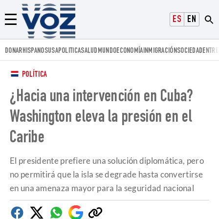
Voz.us
ESPAÑOL
ENGLISH
Menú
DONAR
HISPANOS
USA
POLITICA
SALUD
MUNDO
ECONOMÍA
INMIGRACIÓN
SOCIEDAD
ENTRE
POLÍTICA
¿Hacia una intervención en Cuba?
Washington eleva la presión en el
Caribe
El presidente prefiere una solución diplomática, pero
no permitirá que la isla se degrade hasta convertirse
en una amenaza mayor para la seguridad nacional
Facebook
Twitter
Whatsapp
Google
Copiar