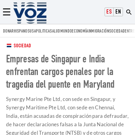
Voz.us
ESPAÑOL
ENGLISH
Menú
DONAR
HISPANOS
USA
POLITICA
SALUD
MUNDO
ECONOMÍA
INMIGRACIÓN
SOCIEDAD
ENTRE
SOCIEDAD
Empresas de Singapur e India
enfrentan cargos penales por la
tragedia del puente en Maryland
Synergy Marine Pte Ltd, con sede en Singapur, y
Synergy Maritime Pte Ltd, con sede en Chennai,
India, están acusadas de conspiración para defraudar,
de hacer declaraciones falsas a la Junta Nacional de
Seguridad del Transporte (NTSB) y de otros cargos