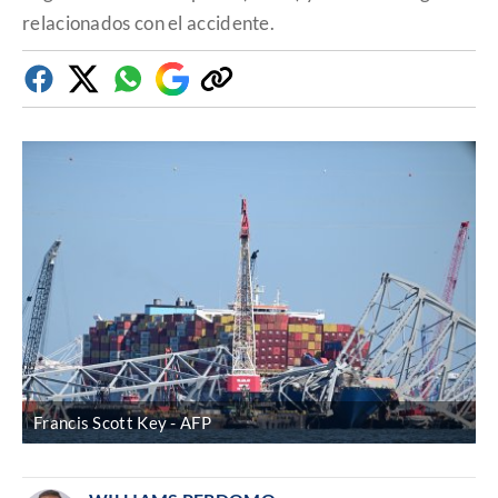
relacionados con el accidente.
Facebook
Twitter
Whatsapp
Google
Copiar
Discover
enlace
Francis Scott Key
AFP