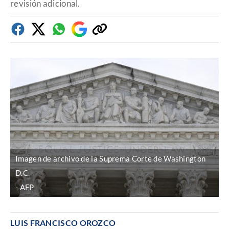
revisión adicional.
Facebook
Twitter
Whatsapp
Google
Copiar
Discover
enlace
Imagen de archivo de la Suprema Corte de Washington
D.C.
AFP
LUIS FRANCISCO OROZCO