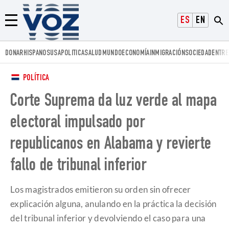
Voz.us
ESPAÑOL
ENGLISH
Menú
DONAR
HISPANOS
USA
POLITICA
SALUD
MUNDO
ECONOMÍA
INMIGRACIÓN
SOCIEDAD
ENTRE
POLÍTICA
Corte Suprema da luz verde al mapa
electoral impulsado por
republicanos en Alabama y revierte
fallo de tribunal inferior
Los magistrados emitieron su orden sin ofrecer
explicación alguna, anulando en la práctica la decisión
del tribunal inferior y devolviendo el caso para una