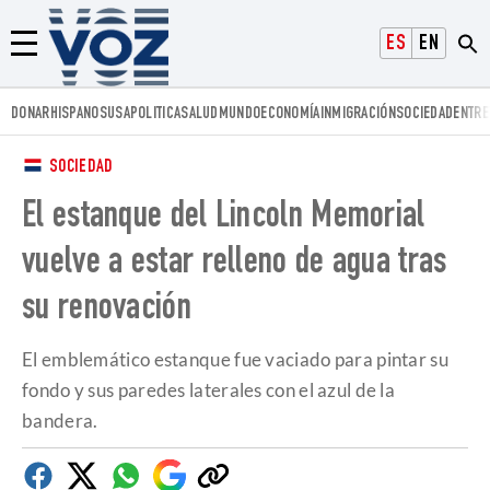
Voz.us
ESPAÑOL
ENGLISH
Menú
DONAR
HISPANOS
USA
POLITICA
SALUD
MUNDO
ECONOMÍA
INMIGRACIÓN
SOCIEDAD
ENTRE
SOCIEDAD
El estanque del Lincoln Memorial
vuelve a estar relleno de agua tras
su renovación
El emblemático estanque fue vaciado para pintar su
fondo y sus paredes laterales con el azul de la
bandera.
Facebook
Twitter
Whatsapp
Google
Copiar