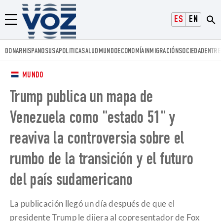
Voz.us
ESPAÑOL
ENGLISH
Menú
DONAR
HISPANOS
USA
POLITICA
SALUD
MUNDO
ECONOMÍA
INMIGRACIÓN
SOCIEDAD
ENTRE
MUNDO
Trump publica un mapa de
Venezuela como "estado 51" y
reaviva la controversia sobre el
rumbo de la transición y el futuro
del país sudamericano
La publicación llegó un día después de que el
presidente Trump le dijera al copresentador de Fox