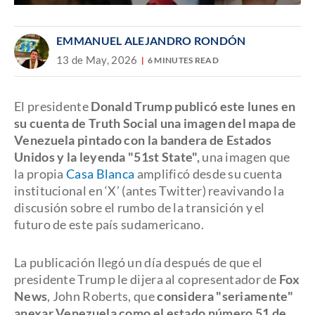
EMMANUEL ALEJANDRO RONDÓN
13 de May, 2026
6 MINUTES READ
El presidente
Donald Trump publicó este lunes en
su cuenta de Truth Social una imagen del mapa de
Venezuela pintado con la bandera de Estados
Unidos y la leyenda "51st State",
una imagen que
la propia
Casa Blanca
amplificó desde su cuenta
institucional en ‘X’ (antes Twitter) reavivando la
discusión sobre el rumbo de la transición y el
futuro de este país sudamericano.
La publicación llegó un día después de que el
presidente Trump le dijera al copresentador de
Fox
News
, John Roberts, que
considera "seriamente"
anexar Venezuela como el estado número 51 de