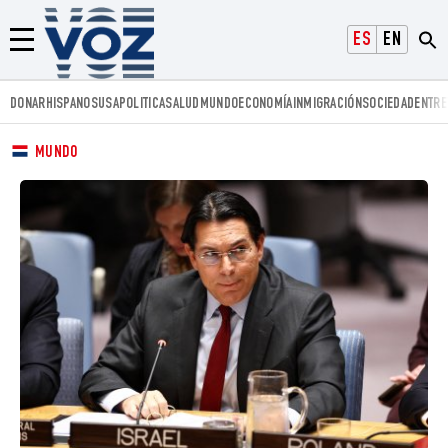
Voz.us
ESPAÑOL
ENGLISH
Menú
DONAR
HISPANOS
USA
POLITICA
SALUD
MUNDO
ECONOMÍA
INMIGRACIÓN
SOCIEDAD
ENTRE
MUNDO