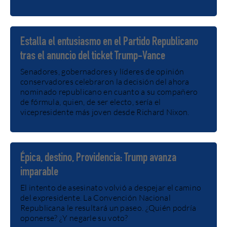
Estalla el entusiasmo en el Partido Republicano
tras el anuncio del ticket Trump-Vance
Senadores, gobernadores y líderes de opinión
conservadores celebraron la decisión del ahora
nominado republicano en cuanto a su compañero
de fórmula, quien, de ser electo, sería el
vicepresidente más joven desde Richard Nixon.
Épica, destino, Providencia: Trump avanza
imparable
El intento de asesinato volvió a despejar el camino
del expresidente. La Convención Nacional
Republicana le resultará un paseo. ¿Quién podría
oponerse? ¿Y negarle su voto?