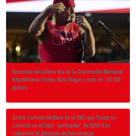
Resumen del última día de la Convención Nacional
Republicana: Trump, Hulk Hogan y más de 100.000
globos
Tucker Carlson destaca en la RNC que Trump se
convirtió en el líder “unificador” de EEUU tras
sobrevivir al atentado en Pensilvania