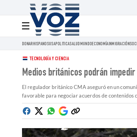
Voz.us
Menú
DONAR
HISPANOS
USA
POLITICA
SALUD
MUNDO
ECONOMÍA
INMIGRACIÓN
SOC
TECNOLOGÍA Y CIENCIA
Medios británicos podrán impedir
El regulador británico CMA aseguró en un comunica
favorable para negociar acuerdos de contenidos c
Facebook
Twitter
Whatsapp
Google
Copiar
Discover
enlace