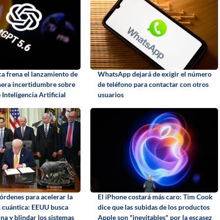
ca frena el lanzamiento de
WhatsApp dejará de exigir el número
era incertidumbre sobre
de teléfono para contactar con otros
 Inteligencia Artificial
usuarios
órdenes para acelerar la
El iPhone costará más caro: Tim Cook
 cuántica: EEUU busca
dice que las subidas de los productos
na y blindar los sistemas
Apple son "inevitables" por la escasez