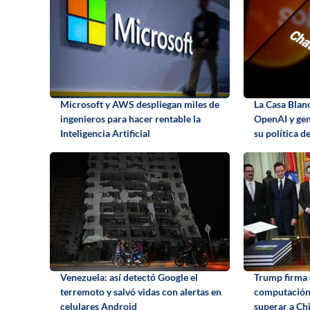
Microsoft y AWS despliegan miles de
La Casa Blan
ingenieros para hacer rentable la
OpenAI y gen
Inteligencia Artificial
su política de
Venezuela: así detectó Google el
Trump firma 
terremoto y salvó vidas con alertas en
computación
celulares Android
superar a Chi