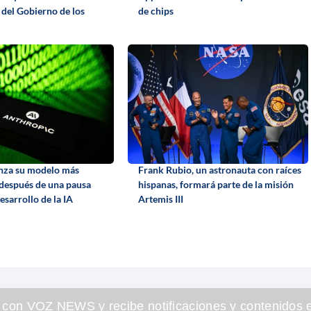
 del Gobierno de los
de chips
nza su modelo más
Frank Rubio, un astronauta con raíces
 después de una pausa
hispanas, formará parte de la misión
desarrollo de la IA
Artemis III
 con VOZ NEWS y recibe notificaciones y contenidos e