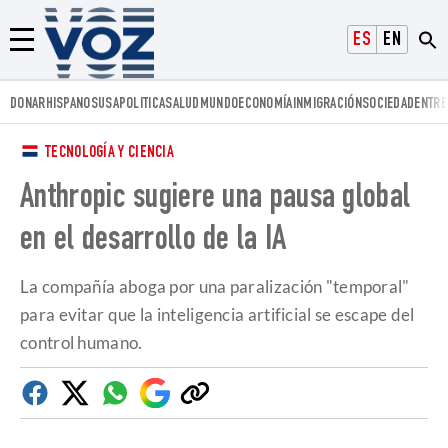
Voz.us
ESPAÑOL
ENGLISH
Menú
DONAR
HISPANOS
USA
POLITICA
SALUD
MUNDO
ECONOMÍA
INMIGRACIÓN
SOCIEDAD
ENTRE
TECNOLOGÍA Y CIENCIA
Anthropic sugiere una pausa global
en el desarrollo de la IA
La compañía aboga por una paralización "temporal"
para evitar que la inteligencia artificial se escape del
control humano.
Facebook
Twitter
Whatsapp
Google
Copiar
Discover
enlace