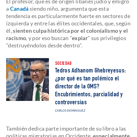
El profesor, que es de origen libanés judío y emigró
a
Canadá
siendo niño, argumenta que esta
tendencia es particularmente fuerte en sectores de
izquierda y entre las élites occidentales, que, según
él,
sienten culpa histórica por el colonialismo y el
racismo
, y por eso buscan "
expiar
" sus privilegios
"destruyéndolos desde dentro".
SOCIEDAD
Tedros Adhanom Ghebreyesus:
¿por qué es tan polémico el
director de la OMS?
Encubrimientos, parcialidad y
controversias
CARLOS DOMINGUEZ
También dedica parte importante de su libro a las
políticas migratorias en Occidente,
especialmente