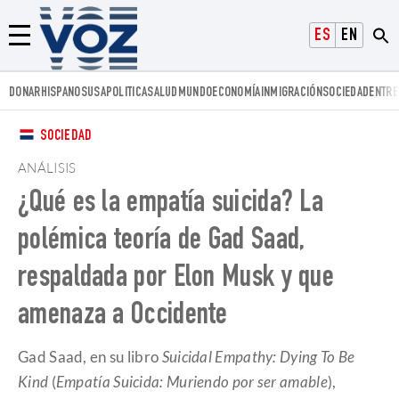
Voz.us
ESPAÑOL
ENGLISH
Menú
DONAR
HISPANOS
USA
POLITICA
SALUD
MUNDO
ECONOMÍA
INMIGRACIÓN
SOCIEDAD
ENTRE
SOCIEDAD
ANÁLISIS
¿Qué es la empatía suicida? La
polémica teoría de Gad Saad,
respaldada por Elon Musk y que
amenaza a Occidente
Gad Saad, en su libro
Suicidal Empathy: Dying To Be
Kind
(
Empatía Suicida: Muriendo por ser amable
),