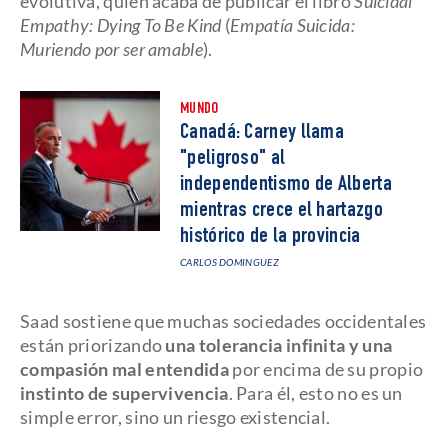
evolutiva, quien acaba de publicar el libro
Suicidal
Empathy: Dying To Be Kind
(
Empatía Suicida:
Muriendo por ser amable
).
MUNDO
Canadá: Carney llama
"peligroso" al
independentismo de Alberta
mientras crece el hartazgo
histórico de la provincia
CARLOS DOMINGUEZ
Saad sostiene que muchas sociedades occidentales
están priorizando
una tolerancia infinita y una
compasión mal entendida
por encima de su propio
instinto de supervivencia
. Para él, esto no es un
simple error, sino un riesgo existencial.