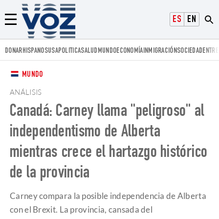
Voz.us
ESPAÑOL
ENGLISH
Menú
DONAR
HISPANOS
USA
POLITICA
SALUD
MUNDO
ECONOMÍA
INMIGRACIÓN
SOCIEDAD
ENTRE
MUNDO
ANÁLISIS
Canadá: Carney llama "peligroso" al
independentismo de Alberta
mientras crece el hartazgo histórico
de la provincia
Carney compara la posible independencia de Alberta
con el Brexit. La provincia, cansada del