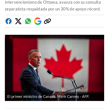
intervencionismo de Ottawa, avanza con su consulta
separatista respaldada por un 30% de apoyo récord.
Facebook
Twitter
Whatsapp
Google
Copiar
Discover
enlace
El primer ministro de Canadá, Mark Carney
AFP
.