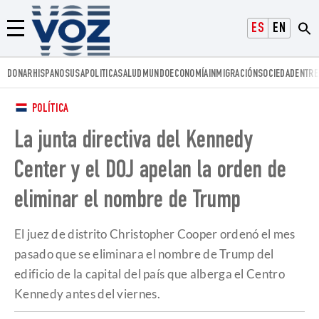
Voz.us
ESPAÑOL
ENGLISH
Menú
DONAR
HISPANOS
USA
POLITICA
SALUD
MUNDO
ECONOMÍA
INMIGRACIÓN
SOCIEDAD
ENTRE
POLÍTICA
La junta directiva del Kennedy
Center y el DOJ apelan la orden de
eliminar el nombre de Trump
El juez de distrito Christopher Cooper ordenó el mes
pasado que se eliminara el nombre de Trump del
edificio de la capital del país que alberga el Centro
Kennedy antes del viernes.