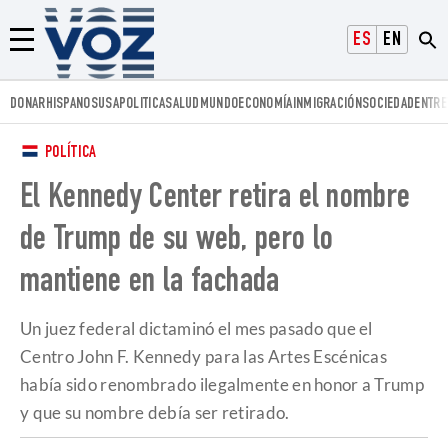
Voz.us
ESPAÑOL
ENGLISH
Menú
DONAR
HISPANOS
USA
POLITICA
SALUD
MUNDO
ECONOMÍA
INMIGRACIÓN
SOCIEDAD
ENTRE
POLÍTICA
El Kennedy Center retira el nombre
de Trump de su web, pero lo
mantiene en la fachada
Un juez federal dictaminó el mes pasado que el
Centro John F. Kennedy para las Artes Escénicas
había sido renombrado ilegalmente en honor a Trump
y que su nombre debía ser retirado.