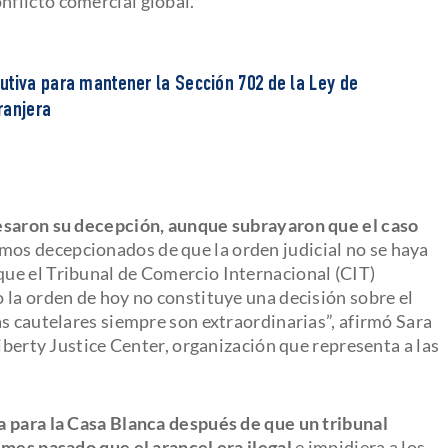
nflicto comercial global.
utiva para mantener la Sección 702 de la Ley de
tranjera
resaron su decepción, aunque subrayaron que el caso
amos decepcionados de que la orden judicial no se haya
ue el Tribunal de Comercio Internacional (CIT)
 la orden de hoy no constituye una decisión sobre el
as cautelares siempre son extraordinarias”, afirmó Sara
Liberty Justice Center, organización que representa a las
a para la Casa Blanca después de que un tribunal
 mes pasado que el arancel era ilegal
e impidiera a los