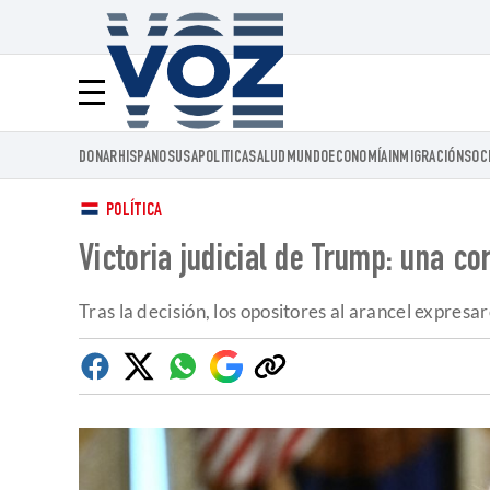
Voz.us
Menú
DONAR
HISPANOS
USA
POLITICA
SALUD
MUNDO
ECONOMÍA
INMIGRACIÓN
SOC
POLÍTICA
Victoria judicial de Trump: una c
Tras la decisión, los opositores al arancel expres
Facebook
Twitter
Whatsapp
Google
Copiar
Discover
enlace