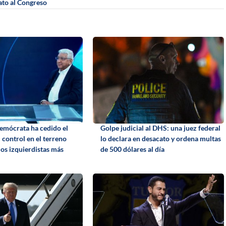
ato al Congreso
Demócrata ha cedido el
Golpe judicial al DHS: una juez federal
l control en el terreno
lo declara en desacato y ordena multas
los izquierdistas más
de 500 dólares al día