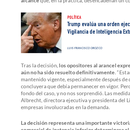
alcance
que, en la práctica, desencadenan un co
POLÍTICA
Trump evalúa una orden ejec
Vigilancia de Inteligencia Ex
LUIS FRANCISCO OROZCO
Tras la decisión,
los opositores al arancel exp
aún no ha sido resuelto definitivamente
. “Est
mantenido vigente, especialmente después de q
concluyera que debía permanecer en vigor. Pero
fondo del caso, y no nos sorprendió. Las medid
Albrecht, directora ejecutiva y presidenta del 
empresas involucradas en la demanda.
La decisión representa una importante victori
comercial de instancia inferior determinara el