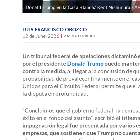
Donald Trump en la Casa Blanca/ Kent Nishimura
A
LUIS FRANCISCO OROZCO
12 de June, 2026
2 MINUTES READ
Un tribunal federal de apelaciones dictaminó 
por el presidente
Donald Trump
puede mantene
contra la medida
, al llegar a la conclusión de
probabilidad de prevalecer finalmente en el cas
Unidos para el Circuito Federal permite que el 
la disputa en profundidad.
“Concluimos que el gobierno federal ha demos
éxito en el fondo del asunto”, escribió el tribun
impugnación legal fue presentada por varios
empresas, que sostienen que Trump no cuenta 