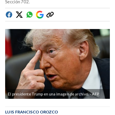
Sección 702.
Facebook
Twitter
Whatsapp
Google
Copiar
Discover
enlace
El presidente Trump en una imagen de archivo.
AFP.
LUIS FRANCISCO OROZCO