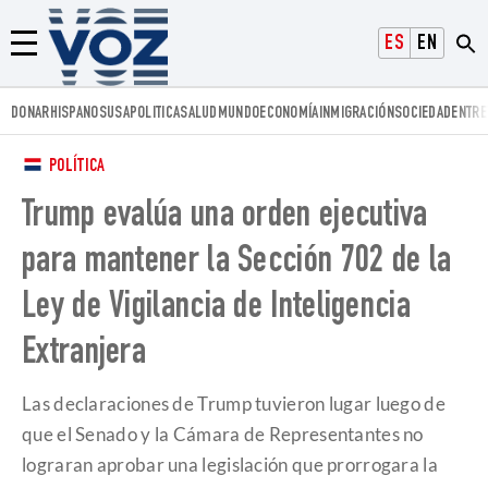
Voz.us
ESPAÑOL
ENGLISH
Menú
DONAR
HISPANOS
USA
POLITICA
SALUD
MUNDO
ECONOMÍA
INMIGRACIÓN
SOCIEDAD
ENTRE
POLÍTICA
Trump evalúa una orden ejecutiva
para mantener la Sección 702 de la
Ley de Vigilancia de Inteligencia
Extranjera
Las declaraciones de Trump tuvieron lugar luego de
que el Senado y la Cámara de Representantes no
lograran aprobar una legislación que prorrogara la