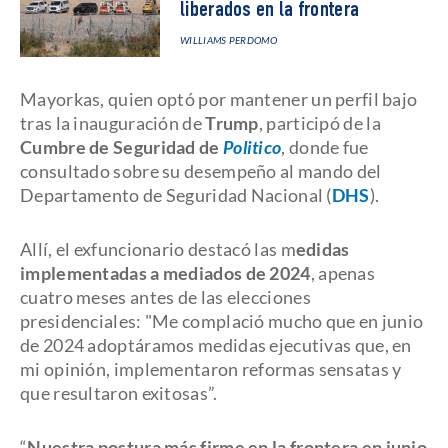
liberados en la frontera
WILLIAMS PERDOMO
Mayorkas, quien optó por mantener un perfil bajo
tras la inauguración de
Trump
, participó de la
Cumbre de Seguridad de
Politico
, donde fue
consultado sobre su desempeño al mando del
Departamento de Seguridad Nacional (
DHS
).
Allí, el exfuncionario destacó las m
edidas
implementadas a mediados de 2024
, apenas
cuatro meses antes de las elecciones
presidenciales: "Me complació mucho que en junio
de 2024 adoptáramos medidas ejecutivas que, en
mi opinión, implementaron reformas sensatas y
que resultaron exitosas”.
“
Nuestra postura más firme en la frontera en junio