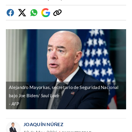
Facebook
Twitter
Whatsapp
Google
Copiar
Discover
enlace
Alejandro Mayorkas, secretario de Seguridad Nacional
bajo Joe Biden/
Saul Loeb
AFP
JOAQUÍN NÚÑEZ