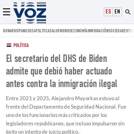
Voz.us
ESPAÑOL
ENGLISH
Menú
DONAR
HISPANOS
USA
POLITICA
SALUD
MUNDO
ECONOMÍA
INMIGRACIÓN
SOCIEDAD
ENTRE
POLÍTICA
El secretario del DHS de Biden
admite que debió haber actuado
antes contra la inmigración ilegal
Entre 2021 y 2025, Alejandro Mayorkas estuvo al
frente del Departamento de Seguridad Nacional. Fue
uno de los funcionarios más criticados por los
legisladores republicanos, que incluso impulsaron sin
éxito un intento de juicio político.