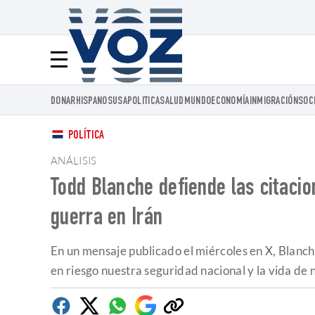
Voz.us
Menú
DONAR
HISPANOS
USA
POLITICA
SALUD
MUNDO
ECONOMÍA
INMIGRACIÓN
SOC
POLÍTICA
ANÁLISIS
Todd Blanche defiende las citacion
guerra en Irán
En un mensaje publicado el miércoles en X, Blanch
en riesgo nuestra seguridad nacional y la vida de 
Facebook
Twitter
Whatsapp
Google
Copiar