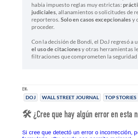
había impuesto reglas muy estrictas:
práct
judiciales
, allanamientos o solicitudes de r
reporteros.
Solo en casos excepcionales
y 
proceder.
Con la decisión de Bondi, el DoJ regresó a 
el uso de citaciones
y otras herramientas l
filtraciones que comprometen la seguridad 
EN:
DOJ
WALL STREET JOURNAL
TOP STORIES
🛠 ¿Cree que hay algún error en esta n
Si cree que detectó un error o incorrección, 