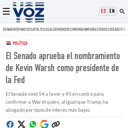
Voz.us
ESPAÑOL
ENGLISH
Menú
DONAR
HISPANOS
USA
POLITICA
SALUD
MUNDO
ECONOMÍA
INMIGRACIÓN
SOCIEDAD
ENTRE
POLÍTICA
El Senado aprueba el nombramiento
de Kevin Warsh como presidente de
la Fed
El Senado votó 54 a favor y 45 en contra para
confirmar a Warsh quien, al igual que Trump, ha
abogado por tipos de interés más bajos.
Facebook
Twitter
Whatsapp
Google
Copiar