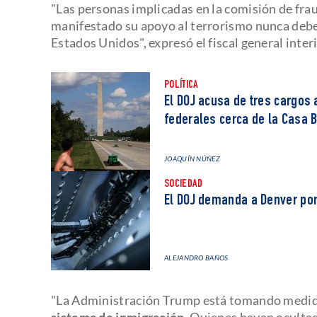
"Las personas implicadas en la comisión de fra
manifestado su apoyo al terrorismo nunca deb
Estados Unidos", expresó el fiscal general inter
POLÍTICA
El DOJ acusa de tres cargos 
federales cerca de la Casa 
JOAQUÍN NÚÑEZ
SOCIEDAD
El DOJ demanda a Denver por
ALEJANDRO BAÑOS
"La Administración Trump está tomando medi
sistema de inmigración
. Quienes hayan oculta