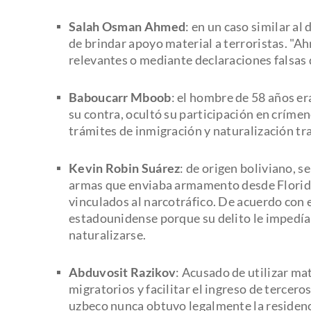
Salah Osman Ahmed
: en un caso similar a
de brindar apoyo material a terroristas. "
relevantes o mediante declaraciones falsas 
Baboucarr Mboob
: el hombre de 58 años er
su contra, ocultó su participación en críme
trámites de inmigración y naturalización tr
Kevin Robin Suárez
: de origen boliviano, s
armas que enviaba armamento desde Florida
vinculados al narcotráfico. De acuerdo con 
estadounidense porque su delito le impedía
naturalizarse.
Abduvosit Razikov
: Acusado de utilizar m
migratorios y facilitar el ingreso de tercer
uzbeco nunca obtuvo legalmente la residen