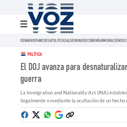
Voz.us
Menú
DONAR
HISPANOS
USA
POLITICA
SALUD
MUNDO
ECONOMÍA
INMIGRACIÓN
SOC
POLÍTICA
El DOJ avanza para desnaturaliza
guerra
La Immigration and Nationality Act (INA) estable
ilegalmente o mediante la ocultación de un hecho 
Facebook
Twitter
Whatsapp
Google
Copiar
Discover
enlace