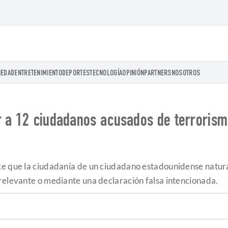
IEDAD
ENTRETENIMIENTO
DEPORTES
TECNOLOGÍA
OPINIÓN
PARTNERS
NOSOTROS
r a 12 ciudadanos acusados de terrorism
ce que la ciudadanía de un ciudadano estadounidense natur
relevante o mediante una declaración falsa intencionada.