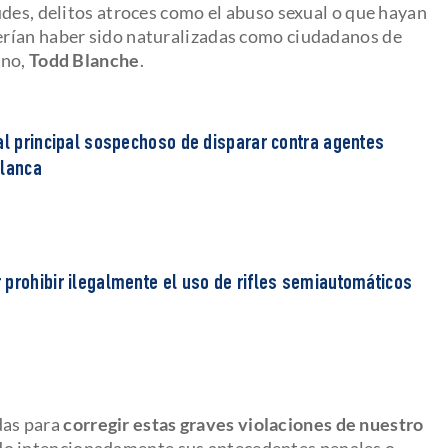
udes, delitos atroces como el abuso sexual o que hayan
erían haber sido naturalizadas como ciudadanos de
ino,
Todd Blanche
.
al principal sospechoso de disparar contra agentes
Blanca
 prohibir ilegalmente el uso de rifles semiautomáticos
das para
corregir estas graves violaciones de nuestro
do intencionadamente sus antecedentes penales o