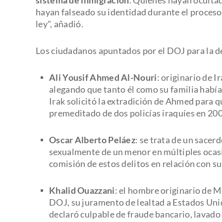
hayan falseado su identidad durante el proceso 
ley", añadió.
Los ciudadanos apuntados por el DOJ para la de
Ali Yousif Ahmed Al-Nouri
: originario de 
alegando que tanto él como su familia había
Irak solicitó la extradición de Ahmed para q
premeditado de dos policías iraquíes en 20
Oscar Alberto Peláez
: se trata de un sace
sexualmente de un menor en múltiples ocasio
comisión de estos delitos en relación con su 
Khalid Ouazzani
: el hombre originario de 
DOJ, su juramento de lealtad a Estados Unid
declaró culpable de fraude bancario, lavado