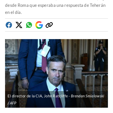
desde Roma que esperaba una respuesta de Teherán
en el día.
Facebook
Twitter
Whatsapp
Google
Copiar
Discover
enlace
El director de la CIA, John Ratcliffe
Brendan Smialowski
/ AFP