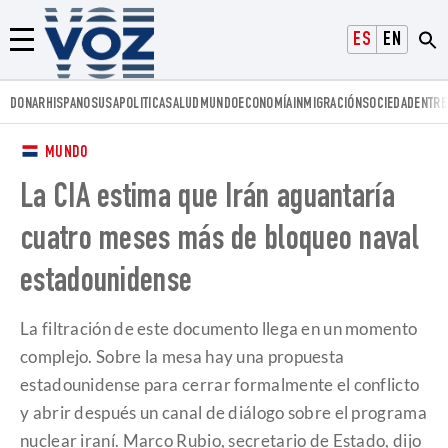
Voz.us
ESPAÑOL
ENGLISH
Menú
DONAR
HISPANOS
USA
POLITICA
SALUD
MUNDO
ECONOMÍA
INMIGRACIÓN
SOCIEDAD
ENTRE
MUNDO
La CIA estima que Irán aguantaría
cuatro meses más de bloqueo naval
estadounidense
La filtración de este documento llega en un momento
complejo. Sobre la mesa hay una propuesta
estadounidense para cerrar formalmente el conflicto
y abrir después un canal de diálogo sobre el programa
nuclear iraní. Marco Rubio, secretario de Estado, dijo