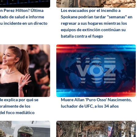
n Perez Hilton? Última
Los evacuados por el incendio a
stado de salud e informe
Spokane podrían tardar "semanas" en
 su incidente en un directo
regresar a sus hogares mientras los
equipos de extinción continúan su
batalla contra el fuego
e explica por qué se
Muere Allan 'Puro Osso' Nascimento,
oralmente de los
luchador de UFC, a los 34 años
 del foco mediático