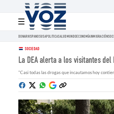
Voz.us
Menú
DONAR
HISPANOS
USA
POLITICA
SALUD
MUNDO
ECONOMÍA
INMIGRACIÓN
SOC
SOCIEDAD
La DEA alerta a los visitantes del
"Casi todas las drogas que incautamos hoy contiene
Facebook
Twitter
Whatsapp
Google
Copiar
Discover
enlace