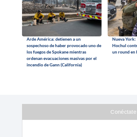
Arde América: detienen a un
Nueva York: l
sospechoso de haber provocado uno de
Hochul contra
los fuegos de Spokane mientras
un round en 
ordenan evacuaciones masivas por el
incendio de Gann (California)
Conéctate