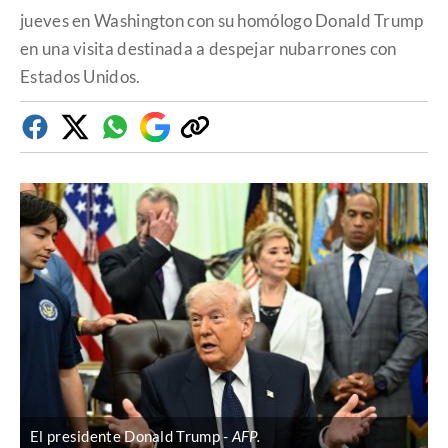
jueves en Washington con su homólogo Donald Trump
en una visita destinada a despejar nubarrones con
Estados Unidos.
Facebook
Twitter
Whatsapp
Google
Copiar
Discover
enlace
El presidente Donald Trump
AFP.