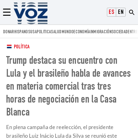
Voz.us
ESPAÑOL
ENGLISH
Menú
DONAR
HISPANOS
USA
POLITICA
SALUD
MUNDO
ECONOMÍA
INMIGRACIÓN
SOCIEDAD
ENTRE
POLÍTICA
Trump destaca su encuentro con
Lula y el brasileño habla de avances
en materia comercial tras tres
horas de negociación en la Casa
Blanca
​En plena campaña de reelección, el presidente
brasileño Luiz Inácio Lula da Silva se reunió este