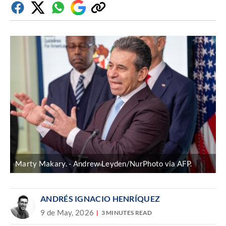
Facebook
Twitter
Whatsapp
Google
Copiar
Discover
enlace
Marty Makary.
Andrew Leyden/NurPhoto via AFP.
ANDRÉS IGNACIO HENRÍQUEZ
9 de May, 2026
3 MINUTES READ