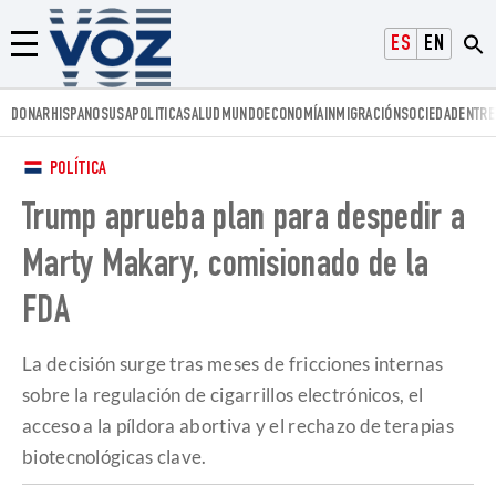
Voz.us
ESPAÑOL
ENGLISH
Menú
DONAR
HISPANOS
USA
POLITICA
SALUD
MUNDO
ECONOMÍA
INMIGRACIÓN
SOCIEDAD
ENTRE
POLÍTICA
Trump aprueba plan para despedir a
Marty Makary, comisionado de la
FDA
La decisión surge tras meses de fricciones internas
sobre la regulación de cigarrillos electrónicos, el
acceso a la píldora abortiva y el rechazo de terapias
biotecnológicas clave.