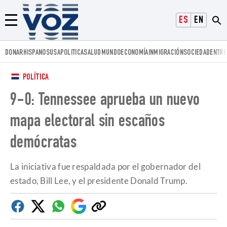
Voz.us
ESPAÑOL
ENGLISH
Menú
DONAR
HISPANOS
USA
POLITICA
SALUD
MUNDO
ECONOMÍA
INMIGRACIÓN
SOCIEDAD
ENTRE
POLÍTICA
9-0: Tennessee aprueba un nuevo
mapa electoral sin escaños
demócratas
La iniciativa fue respaldada por el gobernador del
estado, Bill Lee, y el presidente Donald Trump.
Facebook
Twitter
Whatsapp
Google
Copiar
Discover
enlace