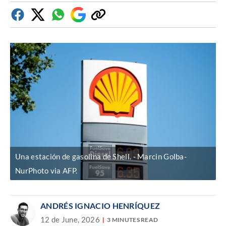
Facebook
Twitter
Whatsapp
Google
Copiar
Discover
enlace
Una estación de gasolina de Shell.
Marcin Golba-
NurPhoto via AFP.
ANDRÉS IGNACIO HENRÍQUEZ
12 de June, 2026
3 MINUTES READ