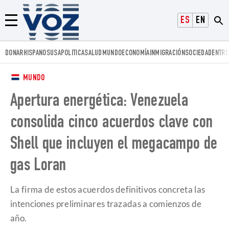
Voz.us
ESPAÑOL
ENGLISH
Menú
DONAR
HISPANOS
USA
POLITICA
SALUD
MUNDO
ECONOMÍA
INMIGRACIÓN
SOCIEDAD
ENTRE
MUNDO
Apertura energética: Venezuela
consolida cinco acuerdos clave con
Shell que incluyen el megacampo de
gas Loran
La firma de estos acuerdos definitivos concreta las
intenciones preliminares trazadas a comienzos de
año.