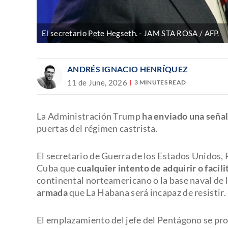
El secretario Pete Hegseth.
JAM STA ROSA / AFP.
ANDRÉS IGNACIO HENRÍQUEZ
11 de June, 2026
3 MINUTES READ
La Administración Trump
ha enviado una señal
puertas del régimen castrista.
El secretario de Guerra de los Estados Unidos, 
Cuba que
cualquier intento de adquirir o facil
continental norteamericano o la base naval de
armada
que La Habana será incapaz de resistir.
El emplazamiento del jefe del Pentágono se pr