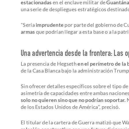
estacionadas
en el enclave militar de
Guantán
una serie de despliegues estratégicos destinado
"Sería
imprudente
por parte del gobierno de 
armas
que podrían llegar a esta base o a la patr
Una advertencia desde la frontera: Las 
La presencia de Hegseth
en el perímetro de la 
de la Casa Blanca bajo la administración Trump
Sin ofrecer detalles específicos sobre el tipo d
asimetría de capacidades entre ambas naciones
solo
no quieren sino que no podrían soportar.
N
de los Estados Unidos de América", precisó.
El titular de la cartera de Guerra matizó que 