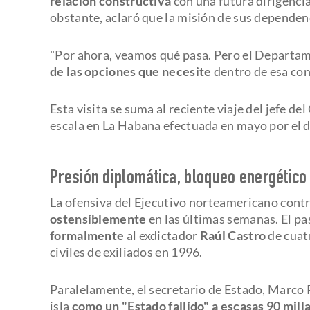
relación constructiva
con una futura dirigenci
obstante, aclaró que la misión de sus dependenc
"Por ahora, veamos qué pasa. Pero el Departa
de las opciones que necesite
dentro de esa cont
Esta visita se suma al reciente viaje del jefe d
escala en La Habana efectuada en mayo por el d
Presión diplomática, bloqueo energético 
La ofensiva del Ejecutivo norteamericano contra
ostensiblemente
en las últimas semanas. El p
formalmente
al exdictador
Raúl Castro
de cuat
civiles de exiliados en 1996.
Paralelamente, el secretario de Estado, Marco R
isla
como un "Estado fallido" a escasas 90 milla