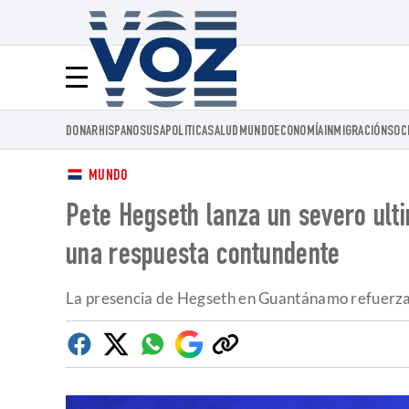
Voz.us
Menú
DONAR
HISPANOS
USA
POLITICA
SALUD
MUNDO
ECONOMÍA
INMIGRACIÓN
SOC
MUNDO
Pete Hegseth lanza un severo ult
una respuesta contundente
La presencia de Hegseth en Guantánamo refuerza l
Facebook
Twitter
Whatsapp
Google
Copiar
Discover
enlace