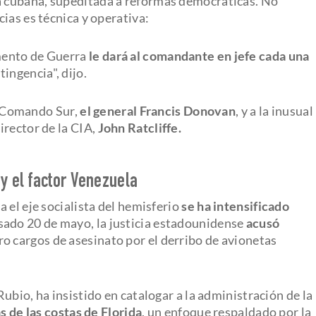
a cubana, supeditada a reformas democráticas. No
ias es técnica y operativa:
mento de Guerra
le dará al comandante en jefe cada una
ingencia", dijo.
el Comando Sur,
el general Francis Donovan
, y a la inusual
irector de la CIA,
John Ratcliffe.
y el factor Venezuela
 el eje socialista del hemisferio
se ha intensificado
asado 20 de mayo, la justicia estadounidense
acusó
ro cargos de asesinato por el derribo de avionetas
ubio, ha insistido en catalogar a la administración de la
s de las costas de Florida
, un enfoque respaldado por la