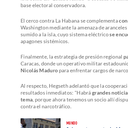
base electoral conservadora.
El cerco contra La Habana se complementa
con
Washington mediante la amenaza de aranceles a
sumido a la isla, cuyo sistema eléctrico
se encue
apagones sistémicos.
Finalmente, la estrategia de presión regional
p
Caracas, donde un operativo militar estadoun
Nicolás Maduro
para enfrentar cargos de narco
Al respecto, Hegseth adelantó que la cooperac
resultados inmediatos: "Habrá
grandes notici
tema
, porque ahora tenemos un socio allí dispue
contra el narcotráfico.
MUNDO