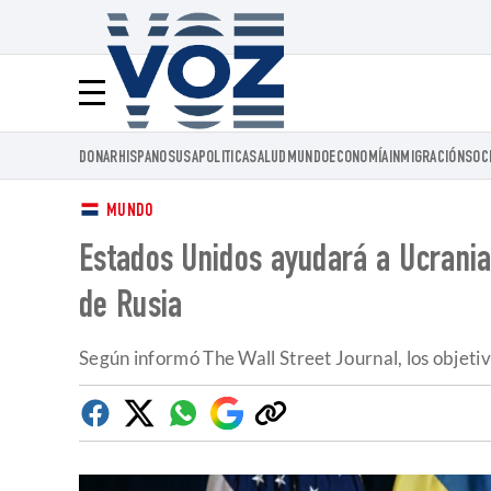
Voz.us
Menú
DONAR
HISPANOS
USA
POLITICA
SALUD
MUNDO
ECONOMÍA
INMIGRACIÓN
SOC
MUNDO
Estados Unidos ayudará a Ucrania 
de Rusia
Según informó The Wall Street Journal, los objetivo
Facebook
Twitter
Whatsapp
Google
Copiar
Discover
enlace