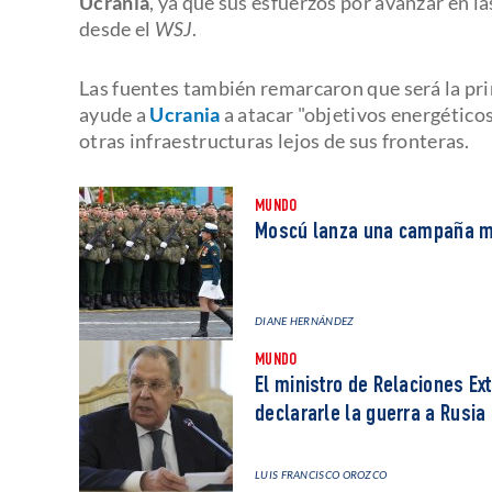
Ucrania
, ya que sus esfuerzos por avanzar en l
desde el
WSJ
.
Las fuentes también remarcaron que será la prim
ayude a
Ucrania
a atacar "objetivos energéticos
otras infraestructuras lejos de sus fronteras.
MUNDO
Moscú lanza una campaña mil
DIANE HERNÁNDEZ
MUNDO
El ministro de Relaciones Ex
declararle la guerra a Rusia
LUIS FRANCISCO OROZCO