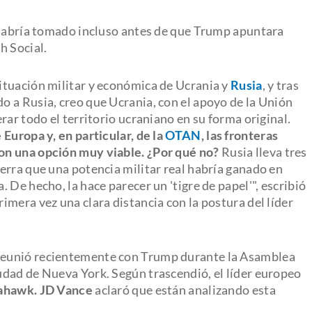
 habría tomado incluso antes de que Trump apuntara
h Social.
ituación militar y económica de Ucrania y
Rusia
, y tras
 a Rusia, creo que Ucrania, con el apoyo de la Unión
rar todo el territorio ucraniano en su forma original.
Europa y, en particular, de la
OTAN
, las fronteras
on una opción muy viable. ¿Por qué no?
Rusia lleva tres
erra que una potencia militar real habría ganado en
 De hecho, la hace parecer un 'tigre de papel'", escribió
mera vez una clara distancia con la postura del líder
e reunió recientemente con Trump durante la Asamblea
dad de Nueva York. Según trascendió, el líder europeo
ahawk.
JD Vance
aclaró que están analizando esta