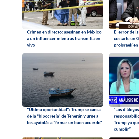
Crimen en directo: asesinan en México
El error de I
a un influencer mientras transmitía en
costarle un 
vivo
proisraelí e
"Última oportunidad": Trump se cansa
“Los diálogo
de la "hipocresía" de Teherán y urge a
responsabili
los ayatolás a "firmar un buen acuerdo"
Trump ya que
cumplir”