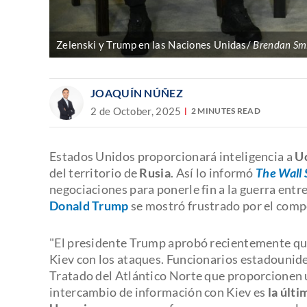
Zelenski y Trump en las Naciones Unidas/
Brendan Sm
JOAQUÍN NÚÑEZ
2 de October, 2025
2 MINUTES READ
Estados Unidos proporcionará inteligencia a
U
del territorio de
Rusia
. Así lo informó
The Wall 
negociaciones para ponerle fin a la guerra entr
Donald Trump
se mostró frustrado por el comp
"El presidente Trump aprobó recientemente que
Kiev con los ataques. Funcionarios estadounide
Tratado del Atlántico Norte que proporcionen u
intercambio de información con Kiev es
la últi