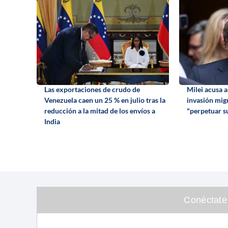
Las exportaciones de crudo de
Milei acusa 
Venezuela caen un 25 % en julio tras la
invasión mig
reducción a la mitad de los envíos a
"perpetuar su
India
Conéctate