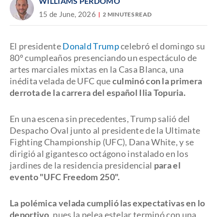
WILLIAMS PERDOMO
15 de June, 2026
2 MINUTES READ
El presidente
Donald Trump
celebró el domingo su
80º cumpleaños presenciando un espectáculo de
artes marciales mixtas en la Casa Blanca, una
inédita velada de UFC que
culminó con la primera
derrota de la carrera del español Ilia Topuria.
En una escena sin precedentes, Trump salió del
Despacho Oval junto al presidente de la Ultimate
Fighting Championship (UFC), Dana White, y se
dirigió al gigantesco octágono instalado en los
jardines de la residencia presidencial
para el
evento "UFC Freedom 250".
La polémica velada cumplió las expectativas en lo
deportivo
, pues la pelea estelar terminó con una