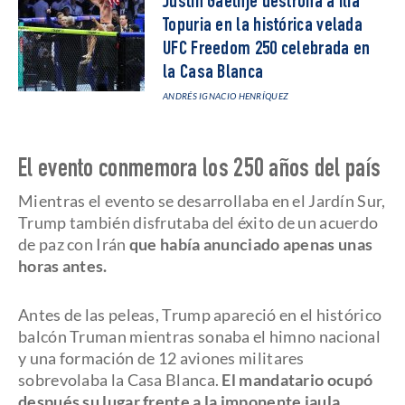
Justin Gaethje destrona a Ilia
Topuria en la histórica velada
UFC Freedom 250 celebrada en
la Casa Blanca
ANDRÉS IGNACIO HENRÍQUEZ
El evento conmemora los 250 años del país
Mientras el evento se desarrollaba en el Jardín Sur,
Trump también disfrutaba del éxito de un acuerdo
de paz con Irán
que había anunciado apenas unas
horas antes.
Antes de las peleas, Trump apareció en el histórico
balcón Truman mientras sonaba el himno nacional
y una formación de 12 aviones militares
sobrevolaba la Casa Blanca.
El mandatario ocupó
después su lugar frente a la imponente jaula