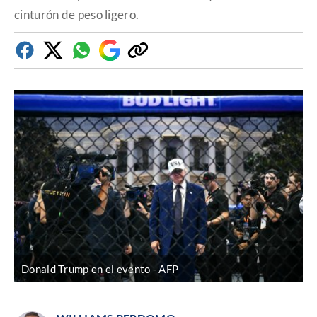
cinturón de peso ligero.
Facebook
Twitter
Whatsapp
Google
Copiar
Discover
enlace
Donald Trump en el evento
AFP