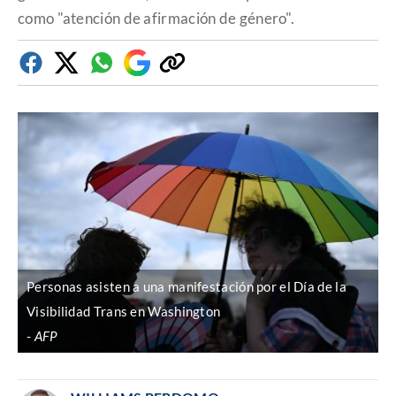
como "atención de afirmación de género".
Facebook
Twitter
Whatsapp
Google
Copiar
Discover
enlace
Personas asisten a una manifestación por el Día de la
Visibilidad Trans en Washington
AFP