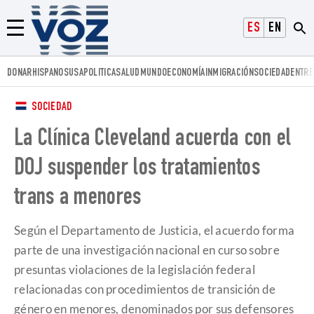
Voz.us
ESPAÑOL
ENGLISH
Menú
DONAR
HISPANOS
USA
POLITICA
SALUD
MUNDO
ECONOMÍA
INMIGRACIÓN
SOCIEDAD
ENTRE
SOCIEDAD
La Clínica Cleveland acuerda con el
DOJ suspender los tratamientos
trans a menores
Según el Departamento de Justicia, el acuerdo forma
parte de una investigación nacional en curso sobre
presuntas violaciones de la legislación federal
relacionadas con procedimientos de transición de
género en menores, denominados por sus defensores