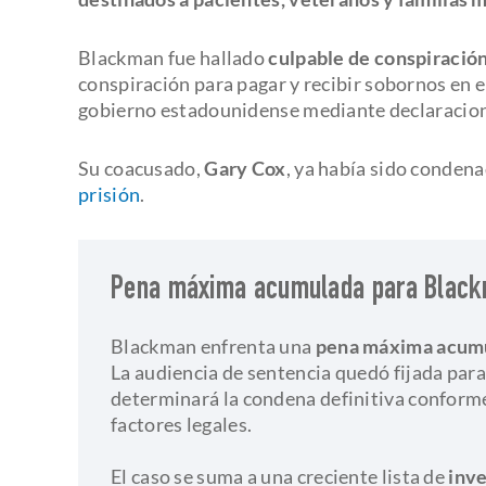
Blackman fue hallado
culpable de conspiración
conspiración para pagar y recibir sobornos en e
gobierno estadounidense mediante declaracione
Su coacusado,
Gary Cox
, ya había sido conden
prisión
.
Pena máxima acumulada para Blac
Blackman enfrenta una
pena máxima acumul
La audiencia de sentencia quedó fijada para
determinará la condena definitiva conforme 
factores legales.
​El caso se suma a una creciente lista de
inve