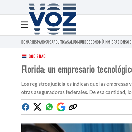
Voz.us
Menú
DONAR
HISPANOS
USA
POLITICA
SALUD
MUNDO
ECONOMÍA
INMIGRACIÓN
SOC
SOCIEDAD
Florida: un empresario tecnológic
Los registros judiciales indican que las empresas
otras aseguradoras federales. De esa cantidad, 
Facebook
Twitter
Whatsapp
Google
Copiar
Discover
enlace