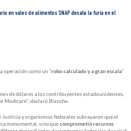
rio en vales de alimentos SNAP desata la furia en el
 la operación como un "
robo calculado y a gran escala
"
ones de dólares a los contribuyentes estadounidenses,
de Medicare", declaró Blanche.
 Justicia y organismos federales subrayaron que el
ica monumental, sino que
comprometió recursos
ilitares
dependientes de programas federales de salud.