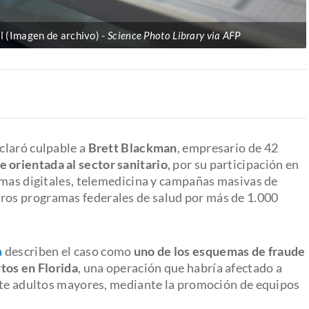
al (Imagen de archivo)
Science Photo Library via AFP
claró culpable a
Brett Blackman
, empresario de 42
 orientada al sector sanitario
, por su participación en
rmas digitales, telemedicina y campañas masivas de
tros programas federales de salud por más de 1.000
a
describen el caso como
uno de los esquemas de fraude
tos en Florida
, una operación que habría afectado a
ente adultos mayores, mediante la promoción de equipos