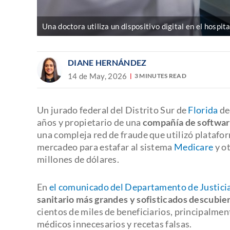
Una doctora utiliza un dispositivo digital en el hospit
DIANE HERNÁNDEZ
14 de May, 2026
3 MINUTES READ
Un jurado federal del Distrito Sur de
Florida
de
años y propietario de una
compañía de software
una compleja red de fraude que utilizó platafo
mercadeo para estafar al sistema
Medicare
y o
millones de dólares.
En
el comunicado del Departamento de Justici
sanitario más grandes y sofisticados descubier
cientos de miles de beneficiarios, principalm
médicos innecesarios y recetas falsas.