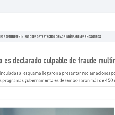
IEDAD
ENTRETENIMIENTO
DEPORTES
TECNOLOGÍA
OPINIÓN
PARTNERS
NOSOTROS
o es declarado culpable de fraude multi
 vinculadas al esquema llegaron a presentar reclamaciones 
los programas gubernamentales desembolsaron más de 450 mi