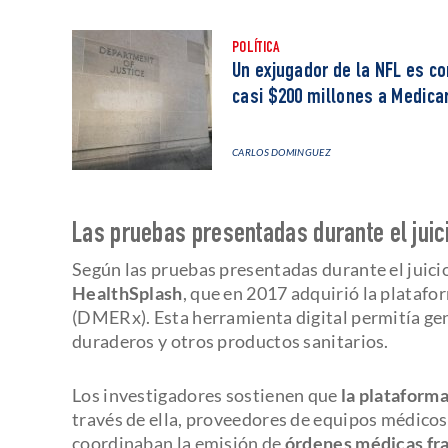
POLÍTICA
Un exjugador de la NFL es c
casi $200 millones a Medica
CARLOS DOMINGUEZ
Las pruebas presentadas durante el juic
Según las pruebas presentadas durante el juici
HealthSplash
, que en 2017 adquirió la plataf
(DMERx). Esta herramienta digital permitía ge
duraderos y otros productos sanitarios.
Los investigadores sostienen que
la plataforma
través de ella, proveedores de equipos médico
coordinaban la emisión de
órdenes médicas fr