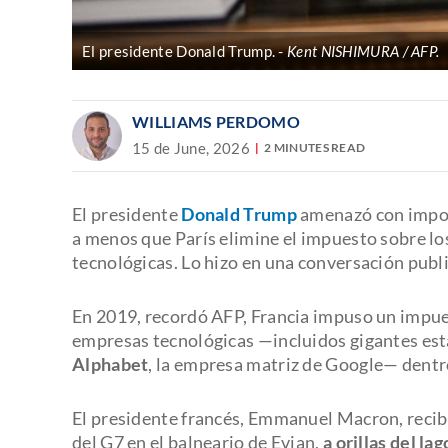
El presidente Donald Trump.
Kent NISHIMURA / AFP.
WILLIAMS PERDOMO
15 de June, 2026
2 MINUTES READ
El presidente
Donald Trump
amenazó con impon
a menos que París elimine el impuesto sobre los
tecnológicas. Lo hizo en una conversación publ
En 2019, recordó AFP, Francia impuso un impues
empresas tecnológicas —incluidos gigantes e
Alphabet
, la empresa matriz de Google— dentro
El presidente francés, Emmanuel Macron, recib
del G7 en el balneario de Evian,
a orillas del la