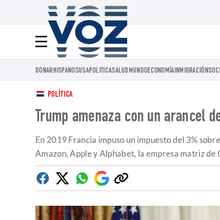
Voz.us
Menú
DONAR
HISPANOS
USA
POLITICA
SALUD
MUNDO
ECONOMÍA
INMIGRACIÓN
SOC
POLÍTICA
Trump amenaza con un arancel del
En 2019 Francia impuso un impuesto del 3% sobre
Amazon, Apple y Alphabet, la empresa matriz de G
Facebook
Twitter
Whatsapp
Google
Copiar
Discover
enlace