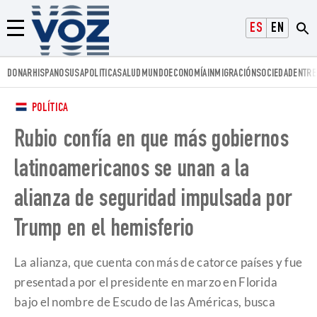
Voz.us
ESPAÑOL
ENGLISH
Menú
DONAR
HISPANOS
USA
POLITICA
SALUD
MUNDO
ECONOMÍA
INMIGRACIÓN
SOCIEDAD
ENTRE
POLÍTICA
Rubio confía en que más gobiernos
latinoamericanos se unan a la
alianza de seguridad impulsada por
Trump en el hemisferio
La alianza, que cuenta con más de catorce países y fue
presentada por el presidente en marzo en Florida
bajo el nombre de Escudo de las Américas, busca