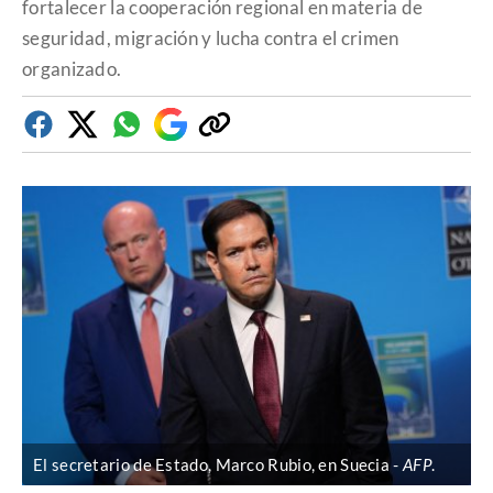
fortalecer la cooperación regional en materia de
seguridad, migración y lucha contra el crimen
organizado.
Facebook
Twitter
Whatsapp
Google
Copiar
Discover
enlace
El secretario de Estado, Marco Rubio, en Suecia
AFP
.