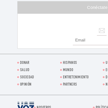
Conéctate
DONAR
HISPANOS
U
SALUD
MUNDO
E
SOCIEDAD
ENTRETENIMIENTO
D
OPINIÓN
PARTNERS
N
Voz.us
NOSOTROS
POLÍTICA