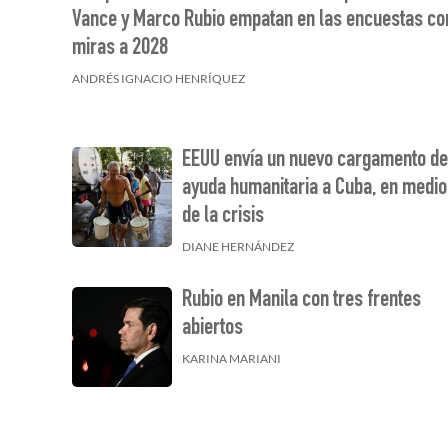
Vance y Marco Rubio empatan en las encuestas co
miras a 2028
ANDRÉS IGNACIO HENRÍQUEZ
EEUU envía un nuevo cargamento d
ayuda humanitaria a Cuba, en medio
de la crisis
DIANE HERNÁNDEZ
Rubio en Manila con tres frentes
abiertos
KARINA MARIANI