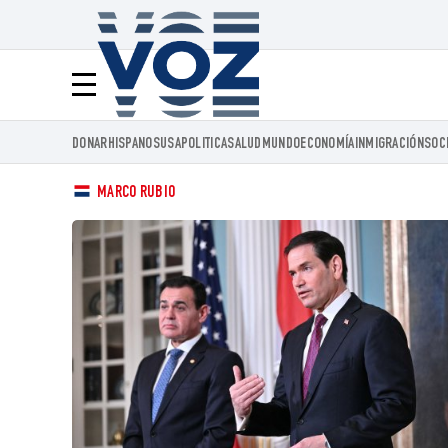
Voz.us
Menú
DONAR
HISPANOS
USA
POLITICA
SALUD
MUNDO
ECONOMÍA
INMIGRACIÓN
SOC
MARCO RUBIO