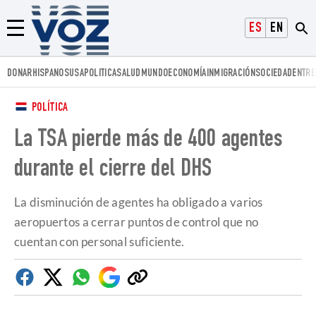
Voz.us
ESPAÑOL
ENGLISH
Menú
DONAR
HISPANOS
USA
POLITICA
SALUD
MUNDO
ECONOMÍA
INMIGRACIÓN
SOCIEDAD
ENTRE
POLÍTICA
La TSA pierde más de 400 agentes
durante el cierre del DHS
La disminución de agentes ha obligado a varios
aeropuertos a cerrar puntos de control que no
cuentan con personal suficiente.
Facebook
Twitter
Whatsapp
Google
Copiar
Discover
enlace