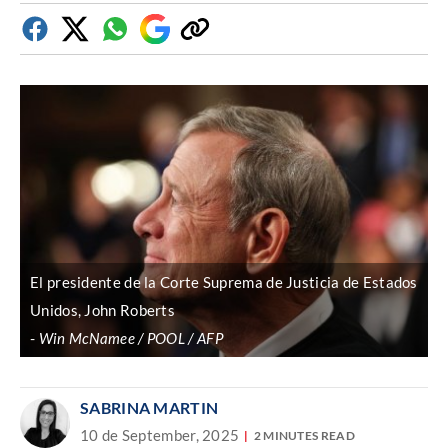
Facebook
Twitter
Whatsapp
Google
Copiar
Discover
enlace
El presidente de la Corte Suprema de Justicia de Estados
Unidos, John Roberts
Win McNamee / POOL / AFP
SABRINA MARTIN
10 de September, 2025
2 MINUTES READ