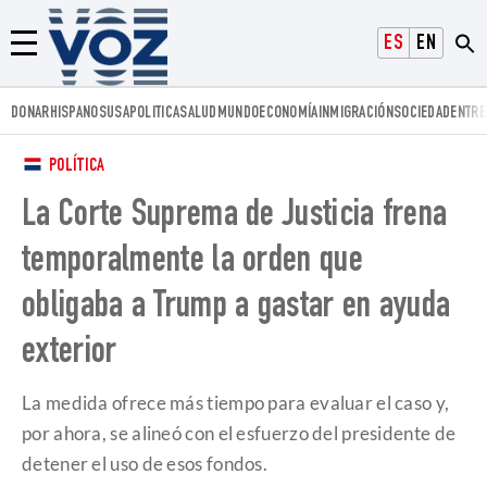
Voz.us
ESPAÑOL
ENGLISH
Menú
DONAR
HISPANOS
USA
POLITICA
SALUD
MUNDO
ECONOMÍA
INMIGRACIÓN
SOCIEDAD
ENTRE
POLÍTICA
La Corte Suprema de Justicia frena
temporalmente la orden que
obligaba a Trump a gastar en ayuda
exterior
La medida ofrece más tiempo para evaluar el caso y,
por ahora, se alineó con el esfuerzo del presidente de
detener el uso de esos fondos.