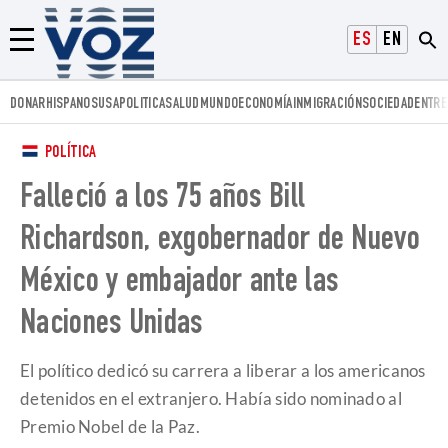
Voz.us
ESPAÑOL
ENGLISH
Menú
DONAR
HISPANOS
USA
POLITICA
SALUD
MUNDO
ECONOMÍA
INMIGRACIÓN
SOCIEDAD
ENTRE
POLÍTICA
Falleció a los 75 años Bill
Richardson, exgobernador de Nuevo
México y embajador ante las
Naciones Unidas
El político dedicó su carrera a liberar a los americanos
detenidos en el extranjero. Había sido nominado al
Premio Nobel de la Paz.