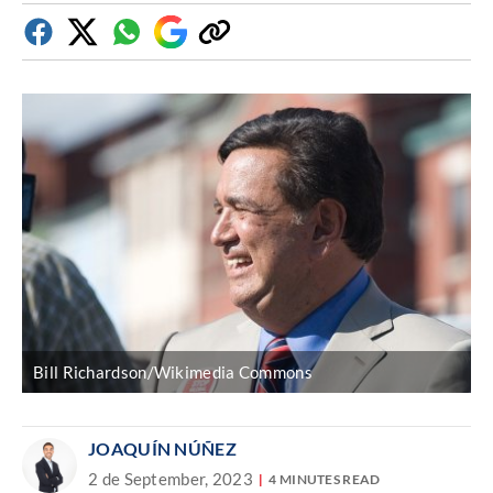
Facebook
Twitter
Whatsapp
Google
Copiar
Discover
enlace
Bill Richardson/Wikimedia Commons
JOAQUÍN NÚÑEZ
2 de September, 2023
4 MINUTES READ