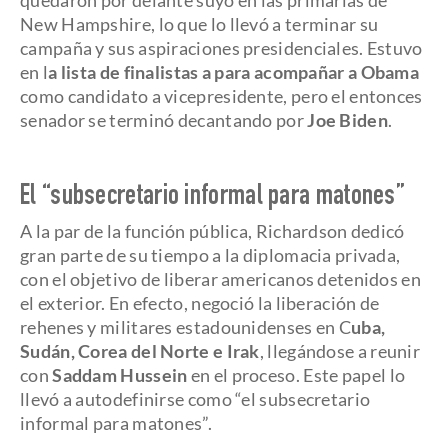
quedaron por delante suyo en las primarias de
New Hampshire, lo que lo llevó a terminar su
campaña y sus aspiraciones presidenciales. Estuvo
en l
a lista de finalistas a para acompañar a Obama
como candidato a vicepresidente, pero el entonces
senador se terminó decantando por
Joe Biden
.
El “
subsecretario informal para matones
”
A la par de la función pública, Richardson dedicó
gran parte de su tiempo a la diplomacia privada,
con el objetivo de liberar americanos detenidos en
el exterior. En efecto, negoció la liberación de
rehenes y militares estadounidenses en C
uba,
Sudán, Corea del Norte e Irak
, llegándose a reunir
con
Saddam Hussein
en el proceso. Este papel lo
llevó a autodefinirse como “el subsecretario
informal para matones”.