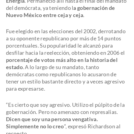
Energía
. Permaneció allí hasta el final del mandato
del demócrata, ya teniendo l
a gobernación de
Nuevo México entre ceja y ceja
.
Fue elegido en las elecciones del 2002, derrotando
a su oponente republicano por más de 14 puntos
porcentuales. Su popularidad le alcanzó para
desfilar hacia la reelección, obteniendo en 2006 el
porcentaje de votos más alto en la historia del
estado
. A lo largo de su mandato, tanto
demócratas como republicanos lo acusaron de
tener un estilo bastante directo y a veces agresivo
para expresarse.
“Es cierto que soy agresivo. Utilizo el púlpito de la
gobernación. Pero no amenazo con represalias.
Dicen que soy una persona vengativa.
Simplemente no lo creo
”, expresó Richardson al
respecto.