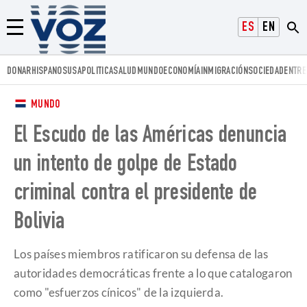
Voz.us
ESPAÑOL
ENGLISH
Menú
DONAR
HISPANOS
USA
POLITICA
SALUD
MUNDO
ECONOMÍA
INMIGRACIÓN
SOCIEDAD
ENTRE
MUNDO
El Escudo de las Américas denuncia
un intento de golpe de Estado
criminal contra el presidente de
Bolivia
Los países miembros ratificaron su defensa de las
autoridades democráticas frente a lo que catalogaron
como "esfuerzos cínicos" de la izquierda.