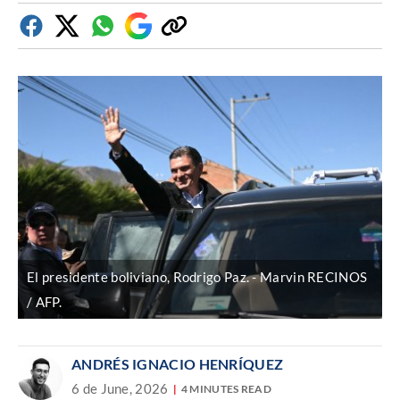
Facebook
Twitter
Whatsapp
Google
Copiar
Discover
enlace
El presidente boliviano, Rodrigo Paz.
Marvin RECINOS
/ AFP.
ANDRÉS IGNACIO HENRÍQUEZ
6 de June, 2026
4 MINUTES READ