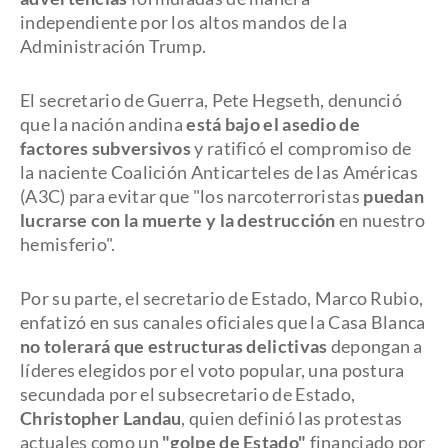
independiente por los altos mandos de la
Administración Trump.
El secretario de Guerra, Pete Hegseth, denunció
que la nación andina
está bajo el asedio de
factores subversivos
y ratificó el compromiso de
la naciente Coalición Anticarteles de las Américas
(A3C) para evitar que "los narcoterroristas
puedan
lucrarse con la muerte y la destrucción
en nuestro
hemisferio".
Por su parte, el secretario de Estado, Marco Rubio,
enfatizó en sus canales oficiales que la Casa Blanca
no tolerará que estructuras delictivas
depongan a
líderes elegidos por el voto popular, una postura
secundada por el subsecretario de Estado,
Christopher Landau
, quien definió las protestas
actuales como un
"golpe de Estado"
financiado por