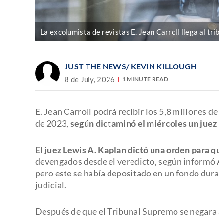
La excolumista de revistas E. Jean Carroll llega al t
JUST THE NEWS
/ KEVIN KILLOUGH
8 de July, 2026
1 MINUTE READ
E. Jean Carroll podrá recibir los 5,8 millones d
de 2023,
según dictaminó el miércoles un juez 
El juez Lewis A. Kaplan dictó una orden para qu
devengados desde el veredicto, según informó 
pero este se había depositado en un fondo dura
judicial.
Después de que el Tribunal Supremo se negara a