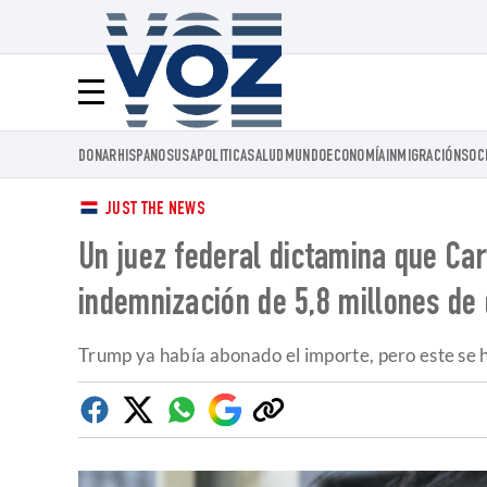
Voz.us
Menú
DONAR
HISPANOS
USA
POLITICA
SALUD
MUNDO
ECONOMÍA
INMIGRACIÓN
SOC
JUST THE NEWS
Un juez federal dictamina que Car
indemnización de 5,8 millones de 
Trump ya había abonado el importe, pero este se h
Facebook
Twitter
Whatsapp
Google
Copiar
Discover
enlace