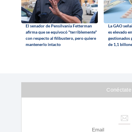
El senador de Pensilvania Fetterman
La GAO señal
afirma que se equivocó "terriblemente"
es elevado e
con respecto al filibustero, pero quiere
gestionados p
mantenerlo intacto
de 1,1 billon
Conéctate