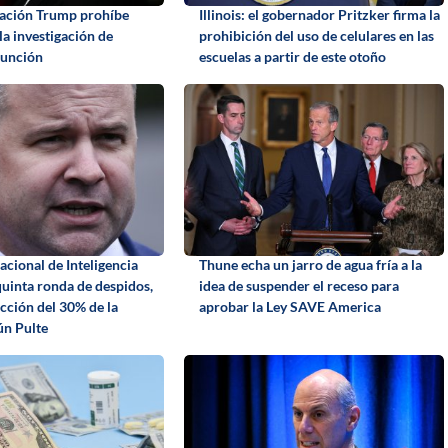
ración Trump prohíbe
Illinois: el gobernador Pritzker firma la
la investigación de
prohibición del uso de celulares en las
función
escuelas a partir de este otoño
acional de Inteligencia
Thune echa un jarro de agua fría a la
quinta ronda de despidos,
idea de suspender el receso para
cción del 30% de la
aprobar la Ley SAVE America
gún Pulte