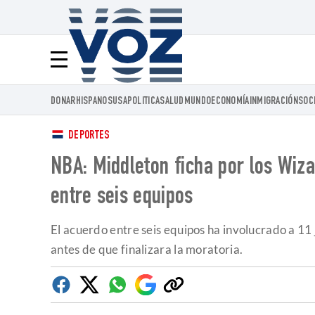
Voz.us
Menú
DONAR
HISPANOS
USA
POLITICA
SALUD
MUNDO
ECONOMÍA
INMIGRACIÓN
SOC
DEPORTES
NBA: Middleton ficha por los Wiz
entre seis equipos
El acuerdo entre seis equipos ha involucrado a 11
antes de que finalizara la moratoria.
Facebook
Twitter
Whatsapp
Google
Copiar
Discover
enlace