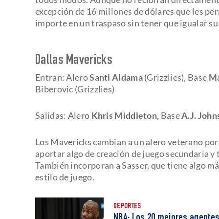
excepción de 16 millones de dólares que les per
importe en un traspaso sin tener que igualar su
Dallas Mavericks
Entran: Alero
Santi Aldama
(Grizzlies),
Base
Ma
Biberovic (Grizzlies)
Salidas: Alero
Khris Middleton,
Base
A.J. John
Los Mavericks cambian a un alero veterano por
aportar algo de creación de juego secundaria y
También incorporan a Sasser, que tiene algo má
estilo de juego.
DEPORTES
NBA: Los 20 mejores agentes