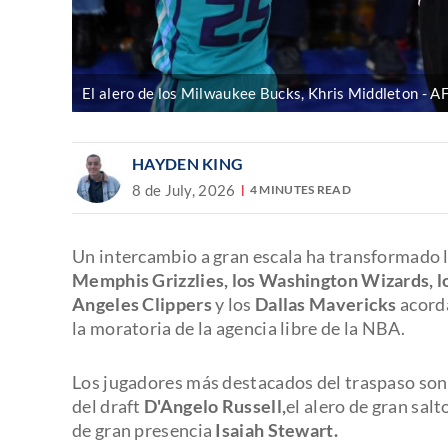
El alero de los Milwaukee Bucks, Khris Middleton
A
HAYDEN KING
8 de July, 2026
4 MINUTES READ
Un intercambio a gran escala ha transformado la
Memphis Grizzlies, los Washington Wizards, lo
Angeles Clippers
y los
Dallas Mavericks
acorda
la moratoria de la agencia libre de la NBA.
Los jugadores más destacados del traspaso so
del draft
D'Angelo Russell,
el alero de gran salt
de gran presencia
Isaiah Stewart.