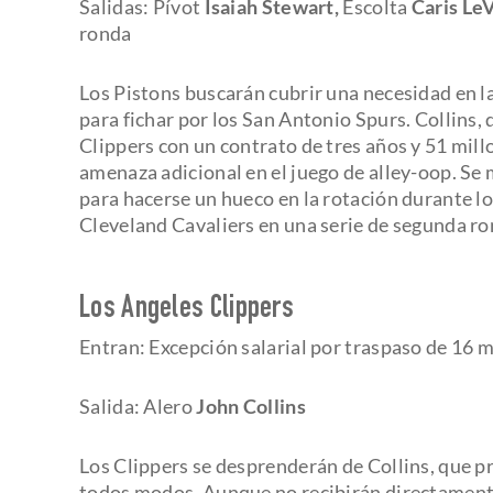
Salidas: Pívot
Isaiah Stewart,
Escolta
Caris Le
ronda
Los Pistons buscarán cubrir una necesidad en la
para fichar por los San Antonio Spurs. Collins,
Clippers con un contrato de tres años y 51 mill
amenaza adicional en el juego de alley-oop. Se
para hacerse un hueco en la rotación durante lo
Cleveland Cavaliers en una serie de segunda ron
Los Angeles Clippers
Entran: Excepción salarial por traspaso de 16 m
Salida: Alero
John Collins
Los Clippers se desprenderán de Collins, que 
todos modos. Aunque no recibirán directamente 