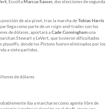
Vert,
Escolta
Marcus Sasser,
dos elecciones de segunda
 posición de ala-pívot, tras la marcha de
Tobias Harris
 que llega como parte de un «sign-and-trade» con los
ones de dólares, aportará a
Cade Cunningham
una
 marchan Stewart y LeVert, que tuvieron dificultades
s playoffs, donde los Pistons fueron eliminados por los
da a siete partidos.
illones de dólares
probablemente iba a marcharse como agente libre de
ningún jugador ni elección en el draft, crean una