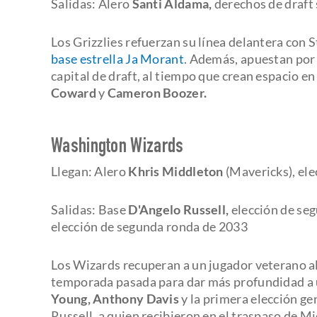
Salidas: Alero
Santi Aldama,
derechos de draft 
Los Grizzlies refuerzan su línea delantera con 
base estrella Ja Morant
. Además, apuestan por
capital de draft, al tiempo que crean espacio en
Coward
y
Cameron Boozer.
Washington Wizards
Llegan: Alero
Khris Middleton
(Mavericks), el
Salidas: Base
D'Angelo Russell,
elección de se
elección de segunda ronda de 2033
Los Wizards recuperan a un jugador veterano al
temporada pasada para dar más profundidad a
Young, Anthony Davis
y la primera elección ge
Russell, a quien recibieron en el traspaso de Mi