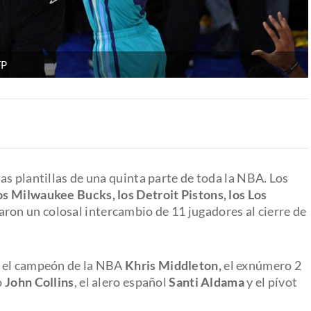
FP
s plantillas de una quinta parte de toda la NBA. Los
s Milwaukee Bucks, los Detroit Pistons, los Los
ron un colosal intercambio de 11 jugadores al cierre de
n el campeón de la NBA
Khris Middleton,
el exnúmero 2
o
John Collins
, el alero español
Santi Aldama
y el pívot