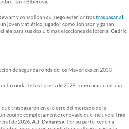
sobre Tarik Biberovic
Stewart y consolidan su juego exterior tras
traspasar al
 un joven y atlético jugador como Johnson y ganan
 el ala para sus dos últimas elecciones de lotería:
Cedric
ección de segunda ronda de los Mavericks en 2033
gunda ronda de los Lakers de 2029, intercambio de una
 que traspasaron en el cierre del mercado de la
 un equipo completamente renovado que incluye a
Trae
neral de 2026,
A.J. Dybantsa.
Por su parte, ceden a
ddleton, pero que en realidad nunca llegó a vestir la