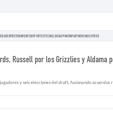
IEDAD
ENTRETENIMIENTO
DEPORTES
TECNOLOGÍA
OPINIÓN
PARTNERS
NOSOTROS
ards, Russell por los Grizzlies y Aldama
 jugadores y seis elecciones del draft, fusionando acuerdos