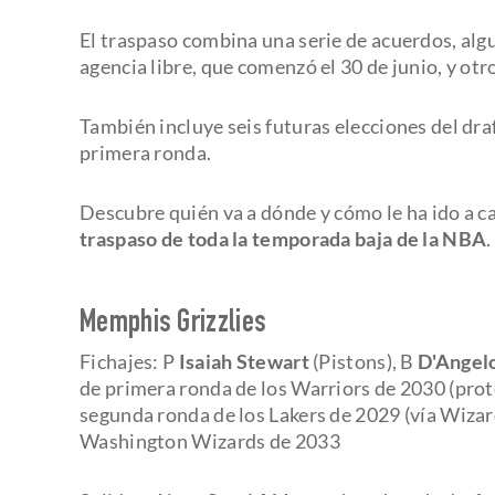
El traspaso combina una serie de acuerdos, algu
agencia libre, que comenzó el 30 de junio, y ot
También incluye seis futuras elecciones del draf
primera ronda.
Descubre quién va a dónde y cómo le ha ido a 
traspaso de toda la temporada baja de la NBA
.
Memphis Grizzlies
Fichajes: P
Isaiah Stewart
(Pistons), B
D'Angel
de primera ronda de los Warriors de 2030 (prote
segunda ronda de los Lakers de 2029 (vía Wizard
Washington Wizards de 2033