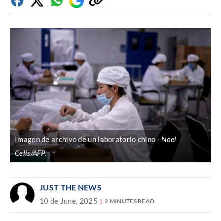
Facebook
Twitter
Whatsapp
Google
Copiar
Discover
enlace
Imagen de archivo de un laboratorio chino
Noel
Celis/AFP.
JUST THE NEWS
10 de June, 2025
2 MINUTES READ