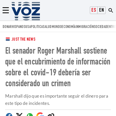
Voz.us
ESPAÑOL
ENGLISH
Menú
DONAR
HISPANOS
USA
POLITICA
SALUD
MUNDO
ECONOMÍA
INMIGRACIÓN
SOCIEDAD
ENTRE
JUST THE NEWS
El senador Roger Marshall sostiene
que el encubrimiento de información
sobre el covid-19 debería ser
considerado un crimen
Marshall dijo que es importante seguir el dinero para
este tipo de incidentes.