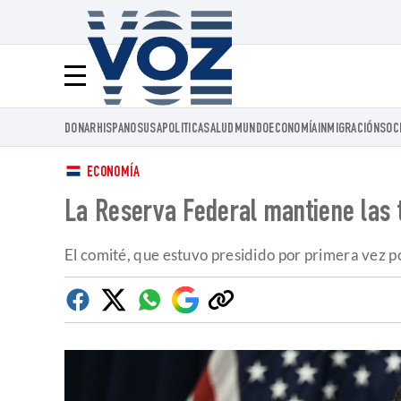
Voz.us
Menú
DONAR
HISPANOS
USA
POLITICA
SALUD
MUNDO
ECONOMÍA
INMIGRACIÓN
SOC
ECONOMÍA
La Reserva Federal mantiene las t
El comité, que estuvo presidido por primera vez p
Facebook
Twitter
Whatsapp
Google
Copiar
Discover
enlace