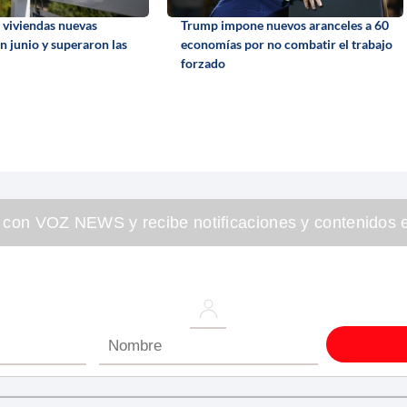
e viviendas nuevas
Trump impone nuevos aranceles a 60
n junio y superaron las
economías por no combatir el trabajo
forzado
 con VOZ NEWS y recibe notificaciones y contenidos e