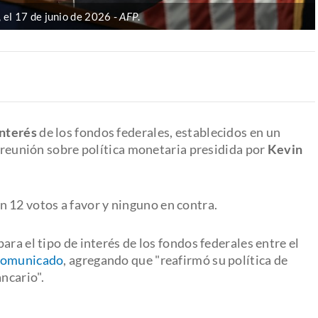
 el 17 de junio de 2026
AFP
.
interés
de los fondos federales, establecidos en un
a reunión sobre política monetaria presidida por
Kevin
on 12 votos a favor y ninguno en contra.
ra el tipo de interés de los fondos federales entre el
comunicado
, agregando que "reafirmó su política de
ncario".