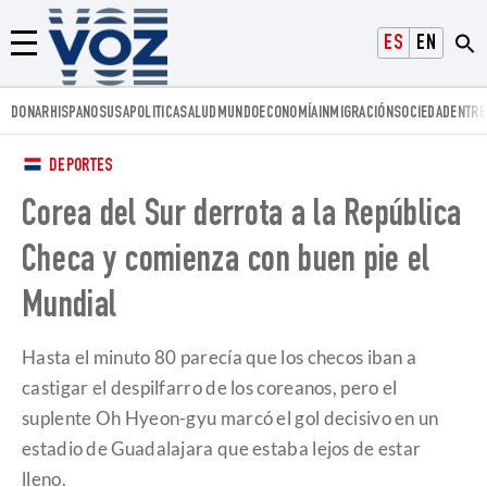
Voz.us
ESPAÑOL
ENGLISH
Menú
DONAR
HISPANOS
USA
POLITICA
SALUD
MUNDO
ECONOMÍA
INMIGRACIÓN
SOCIEDAD
ENTRE
DEPORTES
Corea del Sur derrota a la República
Checa y comienza con buen pie el
Mundial
Hasta el minuto 80 parecía que los checos iban a
castigar el despilfarro de los coreanos, pero el
suplente Oh Hyeon-gyu marcó el gol decisivo en un
estadio de Guadalajara que estaba lejos de estar
lleno.