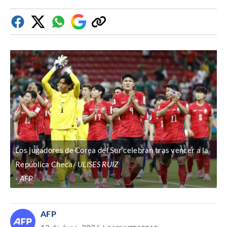
Facebook
Twitter
Whatsapp
Google
Copiar
Discover
enlace
Los jugadores de Corea del Sur celebran tras vencer a la
República Checa/
ULISES RUIZ
AFP
AFP