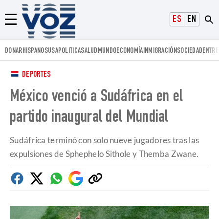
Voz.us
ESPAÑOL
ENGLISH
Menú
DONAR
HISPANOS
USA
POLITICA
SALUD
MUNDO
ECONOMÍA
INMIGRACIÓN
SOCIEDAD
ENTRE
DEPORTES
México venció a Sudáfrica en el
partido inaugural del Mundial
Sudáfrica terminó con solo nueve jugadores tras las
expulsiones de Sphephelo Sithole y Themba Zwane.
Facebook
Twitter
Whatsapp
Google
Copiar
Discover
enlace