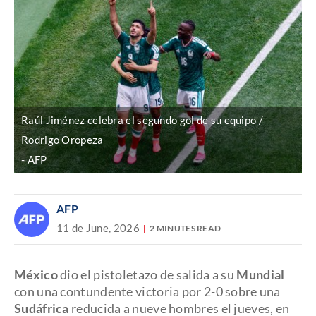
Raúl Jiménez celebra el segundo gol de su equipo /
Rodrigo Oropeza
AFP
AFP
11 de June, 2026
2 MINUTES READ
México
dio el pistoletazo de salida a su
Mundial
con una contundente victoria por 2-0 sobre una
Sudáfrica
reducida a nueve hombres el jueves, en