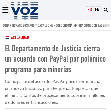
Voz.us
ESPAÑOL
ENGLISH
Menú
DONAR
HISPANOS
USA
POLITICA
SALUD
MUNDO
ECONOMÍA
INMIGRACIÓN
SOCIEDAD
ENTRE
ACTUALIDAD
El Departamento de Justicia cierra
un acuerdo con PayPal por polémico
programa para minorías
Como parte del acuerdo, PayPal pondrá en marcha
una nueva Iniciativa para Pequeñas Empresas que
eliminará tarifas de procesamiento sobre mil millones
de dólares en transacciones.