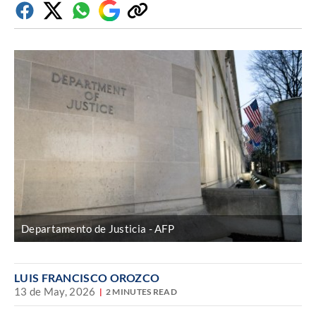
Facebook
Twitter
Whatsapp
Google
Copiar
Discover
enlace
Departamento de Justicia
AFP
LUIS FRANCISCO OROZCO
13 de May, 2026
2 MINUTES READ